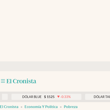
Últimas noticias
Dólar
Members
Economía y Política
Finanzas y Mercados
Mercados Online
Negocios
Columnistas
Otras secciones
DÓLAR BLUE
$
1525
-0.33
%
DÓLAR TARJETA
$
1
Apertura
El Cronista
Economía Y Política
Pobreza