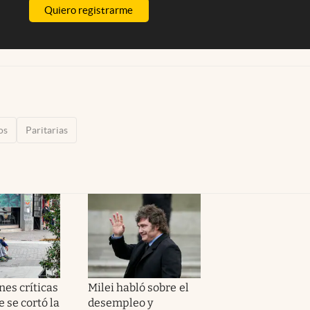
Quiero registrarme
os
Paritarias
nes críticas
Milei habló sobre el
e se cortó la
desempleo y