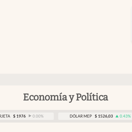
Economía y Política
976
0.00
%
DÓLAR MEP
$
1526,03
0.43
%