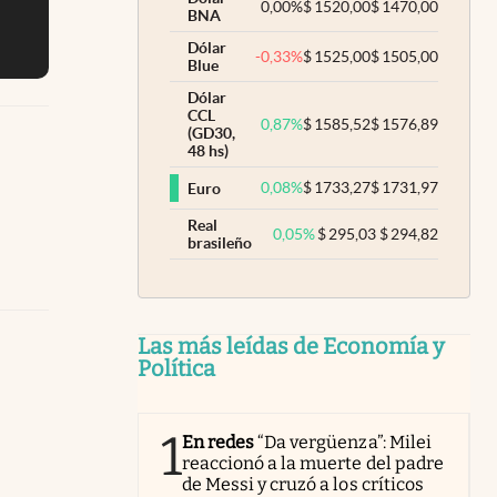
0,00
%
$
1520,00
$
1470,00
BNA
Dólar
-0,33
%
$
1525,00
$
1505,00
Blue
Dólar
CCL
0,87
%
$
1585,52
$
1576,89
(GD30,
48 hs)
0,08
%
$
1733,27
$
1731,97
Euro
Real
0,05
%
$
295,03
$
294,82
brasileño
Las más leídas de Economía y
Política
1
En redes
“Da vergüenza”: Milei
reaccionó a la muerte del padre
de Messi y cruzó a los críticos