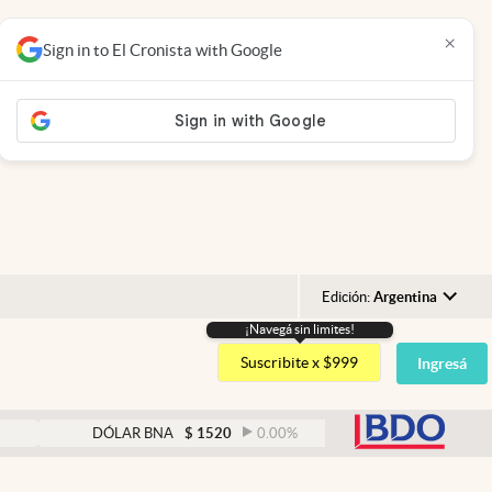
×
Sign in to El Cronista with Google
Edición:
Argentina
¡Navegá sin limites!
Argentina
Suscribite x $999
Ingresá
España
México
abre
DÓLAR BNA
$
1520
0.00
%
DÓLAR BLUE
$
1525
USA
Colombia