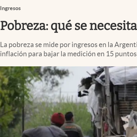
Infotechnology
Ingresos
Clase
Pobreza: qué se necesit
Clima
Mundial 2026
La pobreza se mide por ingresos en la Argentin
Eventos Corporativos
inflación para bajar la medición en 15 puntos
El Cronista Studio
Mediakit
abre en nueva pestaña