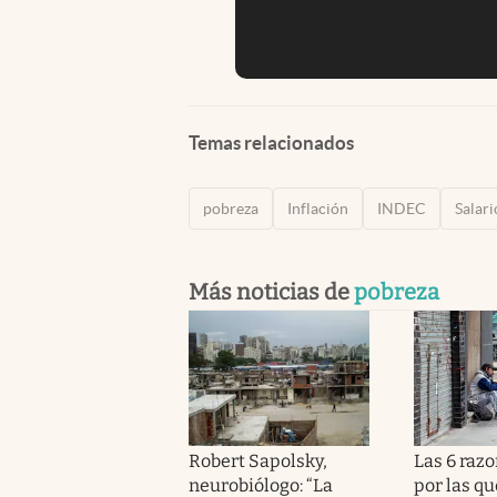
Temas relacionados
pobreza
Inflación
INDEC
Salari
Más noticias de
pobreza
Robert Sapolsky,
Las 6 razo
neurobiólogo: “La
por las qu