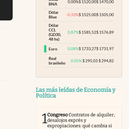
0,00
%
$
1520,00
$
1470,00
BNA
Dólar
-0,33
%
$
1525,00
$
1505,00
Blue
Dólar
CCL
0,87
%
$
1585,52
$
1576,89
(GD30,
48 hs)
0,08
%
$
1733,27
$
1731,97
Euro
Real
0,05
%
$
295,03
$
294,82
brasileño
Las más leídas de Economía y
Política
1
Congreso
Contratos de alquiler,
desalojos exprés y
expropiaciones: qué cambia si