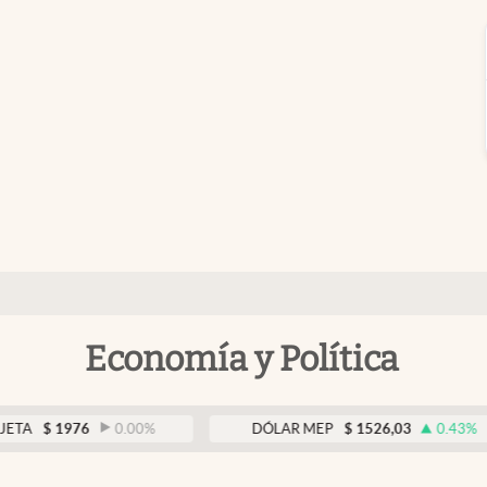
Economía y Política
976
0.00
%
DÓLAR MEP
$
1526,03
0.43
%