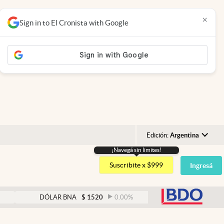
×
Sign in to El Cronista with Google
Edición:
Argentina
¡Navegá sin limites!
Argentina
Suscribite x $999
Ingresá
España
México
abre
DÓLAR BNA
$
1520
0.00
%
DÓLAR BLUE
$
1525
USA
Colombia