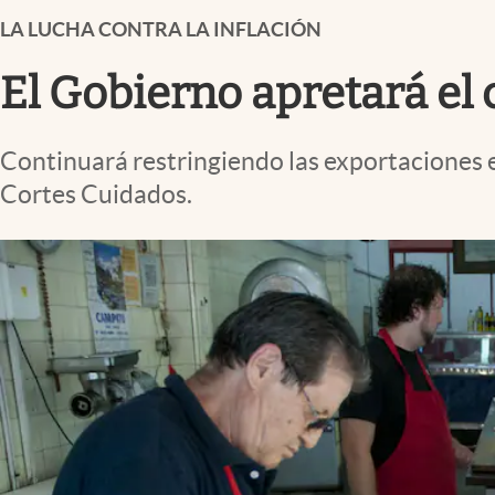
Infotechnology
LA LUCHA CONTRA LA INFLACIÓN
Clase
El Gobierno apretará el 
Clima
Mundial 2026
Continuará restringiendo las exportaciones 
Eventos Corporativos
Cortes Cuidados.
El Cronista Studio
Mediakit
abre en nueva pestaña