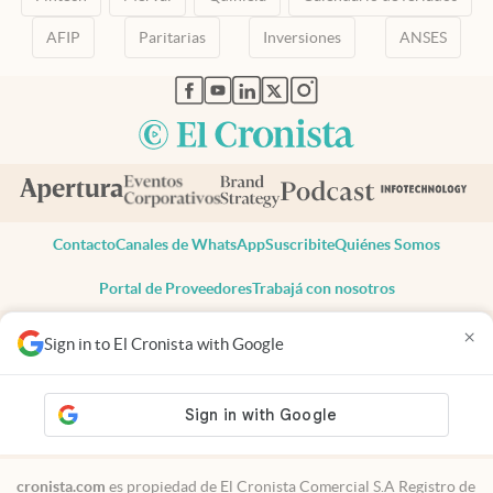
AFIP
Paritarias
Inversiones
ANSES
abre en nueva pestaña
abre en nueva pestaña
abre en nueva pestaña
abre en nueva pestaña
abre en nueva pestaña
Contacto
Canales de WhatsApp
Suscribite
Quiénes Somos
Portal de Proveedores
Trabajá con nosotros
Copyright 2025 cronista.com
×
Sign in to El Cronista with Google
Todos los derechos reservados
Términos y condiciones
Privacidad
Consentimiento
Tel:
+54 11 7078-3270
cronista.com
es propiedad de El Cronista Comercial S.A Registro de