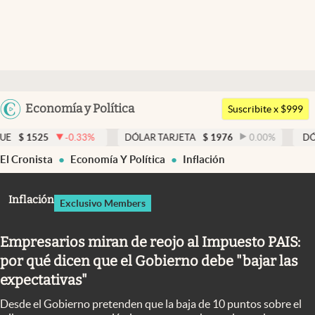
Últimas noticias
Dólar
Argentina
Economía y Política
Members
Suscribite x $999
España
Economía y Política
5
-0.33
%
DÓLAR TARJETA
$
1976
0.00
%
DÓLAR MEP
México
El Cronista
Economía Y Política
Inflación
Finanzas y Mercados
USA
Mercados Online
Colombia
Inflación
Exclusivo Members
Uruguay
Negocios
Empresarios miran de reojo al Impuesto PAIS:
Columnistas
por qué dicen que el Gobierno debe "bajar las
Otras secciones
expectativas"
Apertura
Desde el Gobierno pretenden que la baja de 10 puntos sobre el