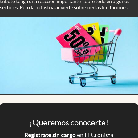
tributo tenga una reacción importante, sobre todo en algunos
Infotechnology
sectores. Pero la industria advierte sobre ciertas limitaciones.
Clase
Clima
Mundial 2026
Eventos Corporativos
El Cronista Studio
Mediakit
abre en nueva pestaña
Argentina
¡Queremos conocerte!
Registrate sin cargo
en El Cronista