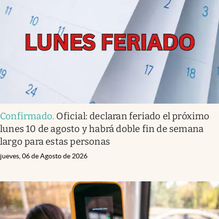
Infotechnology
Clase
Clima
Mundial 2026
Eventos Corporativos
El Cronista Studio
Confirmado
.
Oficial: declaran feriado el próximo
Mediakit
lunes 10 de agosto y habrá doble fin de semana
abre en nueva pestaña
largo para estas personas
Argentina
jueves, 06 de Agosto de 2026