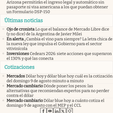
Arizona permitirán el ingreso legal y automático sin
pasaporte ni visa americana a los que puedan obtener
un Formulario DSP-150
Últimas noticias
Ojo de cronista
Lo que el balance de Mercado Libre dice
(y no dice) de la Argentina de Javier Milei
En alerta
¿Cambia el vino para siempre? La letra chica de
la nueva ley que impulsa el Gobierno para el sector
vitivinícola
Inversiones
Cedears 2026: siete acciones que superaron
el 130% y qué las conecta
Cotizaciones
Mercados
Dólar hoy y dólar blue hoy: cuál es la cotización
del domingo 9 de agosto minuto a minuto
Mercado cambiario
Dónde poner los pesos: las
alternativas que recomiendan expertos para no perder
contra el dólar
Mercado cambiario
Dólar blue hoy: a cuánto cotiza el
domingo 9 de agosto con el MEP y el CCL
abre en nueva pestaña
abre en nueva pestaña
abre en nueva pestaña
abre en nueva pestaña
abre en nueva pestaña