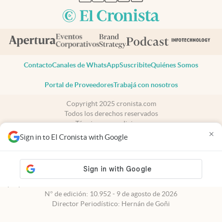
Contacto
Canales de WhatsApp
Suscribite
Quiénes Somos
Portal de Proveedores
Trabajá con nosotros
Copyright 2025 cronista.com
Todos los derechos reservados
Términos y condiciones
×
Privacidad
Sign in to El Cronista with Google
Consentimiento
Tel:
+54 11 7078-3270
cronista.com
es propiedad de El Cronista Comercial S.A Registro de
propiedad intelectual: 56576959
N° de edición: 10.952 - 9 de agosto de 2026
Director Periodístico: Hernán de Goñi