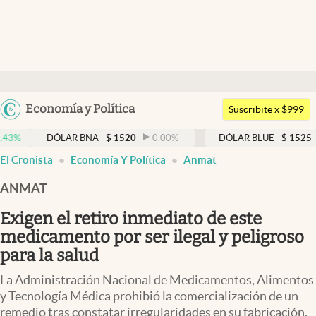
Últimas noticias
Dólar
Argentina
Economía y Política
Members
Suscribite x $999
España
Economía y Política
DÓLAR BNA
$
1520
0.00
%
DÓLAR BLUE
$
1525
-0.33
%
México
El Cronista
Economía Y Política
Anmat
Finanzas y Mercados
USA
ANMAT
Mercados Online
Colombia
Uruguay
Exigen el retiro inmediato de este
Negocios
medicamento por ser ilegal y peligroso
Columnistas
para la salud
Otras secciones
La Administración Nacional de Medicamentos, Alimentos
y Tecnología Médica prohibió la comercialización de un
Apertura
remedio tras constatar irregularidades en su fabricación.