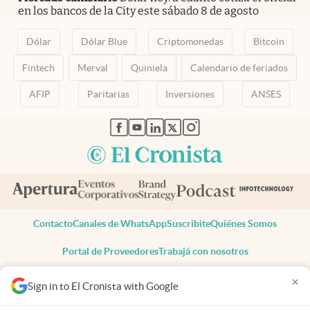
en los bancos de la City este sábado 8 de agosto
Dólar
Dólar Blue
Criptomonedas
Bitcoin
Fintech
Merval
Quiniela
Calendario de feriados
AFIP
Paritarias
Inversiones
ANSES
abre en nueva pestaña
abre en nueva pestaña
abre en nueva pestaña
abre en nueva pestaña
abre en nueva pestaña
Contacto
Canales de WhatsApp
Suscribite
Quiénes Somos
Portal de Proveedores
Trabajá con nosotros
Copyright 2025 cronista.com
×
Sign in to El Cronista with Google
Todos los derechos reservados
Términos y condiciones