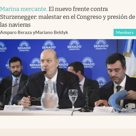
Marina mercante
.
El nuevo frente contra
Sturzenegger: malestar en el Congreso y presión de
las navieras
Amparo Beraza
y
Mariano Beldyk
Members