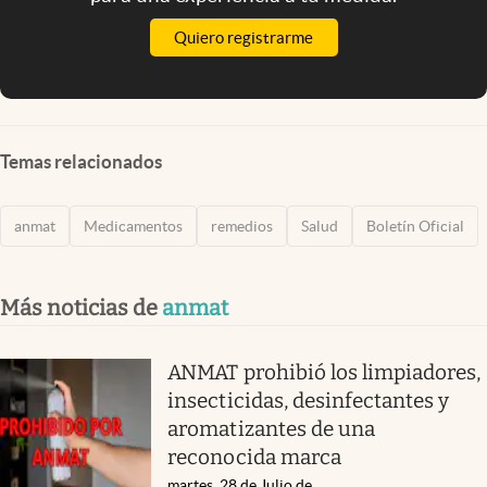
Quiero registrarme
Temas relacionados
anmat
Medicamentos
remedios
Salud
Boletín Oficial
Más noticias de
anmat
ANMAT prohibió los limpiadores,
insecticidas, desinfectantes y
aromatizantes de una
reconocida marca
martes, 28 de Julio de