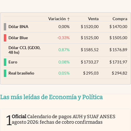
Variación
Venta
Compra
0,00
%
$
1520,00
$
1470,00
Dólar BNA
-0,33
%
$
1525,00
$
1505,00
Dólar Blue
Dólar CCL (GD30,
0,87
%
$
1585,52
$
1576,89
48 hs)
0,08
%
$
1733,27
$
1731,97
Euro
0,05
%
$
295,03
$
294,82
Real brasileño
Las más leídas de Economía y Política
1
Oficial
Calendario de pagos AUH y SUAF ANSES
agosto 2026: fechas de cobro confirmadas