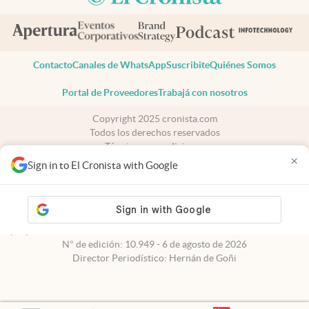
Contacto
Canales de WhatsApp
Suscribite
Quiénes Somos
Portal de Proveedores
Trabajá con nosotros
Copyright 2025 cronista.com
Todos los derechos reservados
Términos y condiciones
×
Privacidad
Sign in to El Cronista with Google
Consentimiento
Tel:
+54 11 7078-3270
cronista.com
es propiedad de El Cronista Comercial S.A Registro de
propiedad intelectual: 56576959
N° de edición: 10.949 - 6 de agosto de 2026
Director Periodístico: Hernán de Goñi