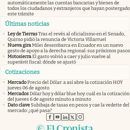
automáticamente las cuentas bancarias y bienes de
todos los ciudadanos y extranjeros que hayan postergado
este trámite
Últimas noticias
Ley de Tierras
Tras el revés al oficialismo en el Senado,
Quirno pidió la renuncia de Victoria Villarruel
Nueva gira
Milei desembarca en Ecuador en un nuevo
gesto de apoyo a la derecha regional: sus próximos pasos
Motosierra
El gasto volvió a caer y julio vuelve al
superávit fiscal: dónde se ajustó
Cotizaciones
Mercado
Precio del Dólar: a así abre la cotización HOY
jueves 06 de agosto
Mercados
Dólar hoy y dólar blue hoy: cuál es la cotización
del jueves 6 de agosto minuto a minuto
Dato clave
Subibaja de tasas en pesos y cae la vedette del
mercado: ¿qué pasa?
abre en nueva pestaña
abre en nueva pestaña
abre en nueva pestaña
abre en nueva pestaña
abre en nueva pestaña