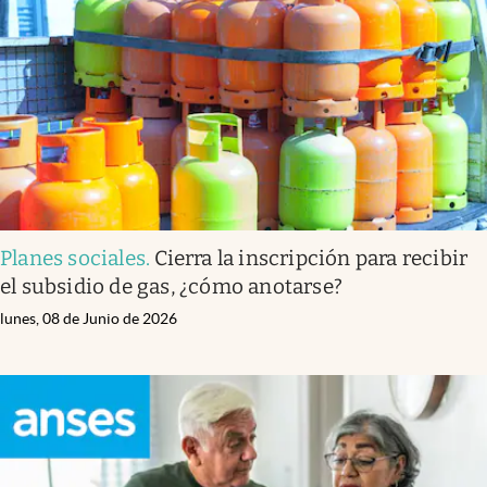
Infotechnology
Clase
Clima
Mundial 2026
Eventos Corporativos
El Cronista Studio
Planes sociales
.
Cierra la inscripción para recibir
Mediakit
el subsidio de gas, ¿cómo anotarse?
abre en nueva pestaña
Argentina
lunes, 08 de Junio de 2026