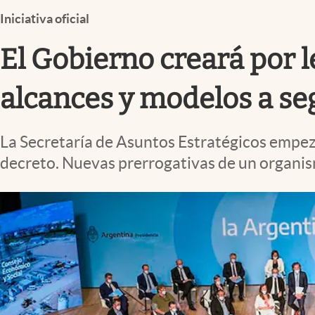
Infotechnology
Iniciativa oficial
Clase
El Gobierno creará por l
Clima
Mundial 2026
alcances y modelos a se
Eventos Corporativos
La Secretaría de Asuntos Estratégicos empezó
El Cronista Studio
decreto. Nuevas prerrogativas de un organis
Mediakit
abre en nueva pestaña