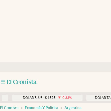
Últimas noticias
Dólar
Members
Economía y Política
Finanzas y Mercados
Mercados Online
Negocios
Columnistas
Otras secciones
DÓLAR BLUE
$
1525
-0.33
%
DÓLAR TARJETA
$
Apertura
El Cronista
Economía Y Política
Argentina