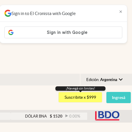
×
Sign in to El Cronista with Google
Edición:
Argentina
¡Navegá sin limites!
Argentina
Suscribite x $999
Ingresá
España
México
abre
DÓLAR BNA
$
1520
0.00
%
DÓLAR BLUE
$
152
USA
Colombia