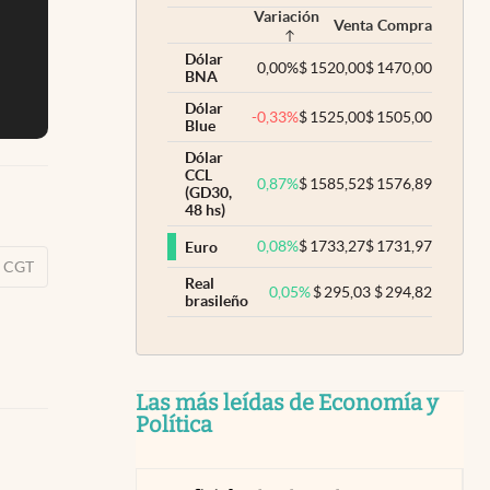
Variación
Venta
Compra
Dólar
0,00
%
$
1520,00
$
1470,00
BNA
Dólar
-0,33
%
$
1525,00
$
1505,00
Blue
Dólar
CCL
0,87
%
$
1585,52
$
1576,89
(GD30,
48 hs)
0,08
%
$
1733,27
$
1731,97
Euro
CGT
Real
0,05
%
$
295,03
$
294,82
brasileño
Las más leídas de Economía y
Política