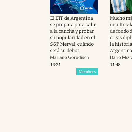
El ETF de Argentina
Mucho má
se prepara para salir
insultos: 
a la cancha y probar
de fondo 
su popularidad en el
crisis dip
S&P Merval: cuándo
la histori
será su debut
Argentina 
Mariano Gorodisch
Dario Mizr
13:21
11:48
Members