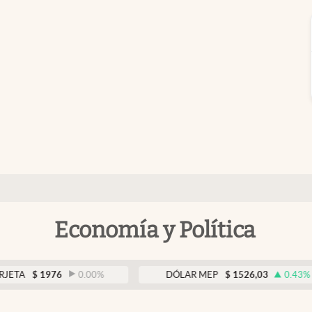
Economía y Política
1976
0.00
%
DÓLAR MEP
$
1526,03
0.43
%