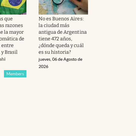
s que
No es Buenos Aires:
las razones
la ciudad más
de la mayor
antigua de Argentina
lomática de
tiene 472 años,
a entre
¿dónde queda y cuál
y Brasil
es su historia?
ahi
jueves, 06 de Agosto de
2026
Members