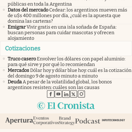
públicas en toda la Argentina
Datos del mercado
Cedear: los argentinos mueven más
de u$s 400 millones por día, ¿cuál es la apuesta que
domina las carteras?
Emigrar
Vivir gratis en una isla soñada de España:
buscan personas para cuidar mascotas y ofrecen
alojamiento
Cotizaciones
Truco casero
Envolver los dólares con papel aluminio:
para qué sirve y por qué lo recomiendan
Mercados
Dólar hoy y dólar blue hoy: cuál es la cotización
del domingo 9 de agosto minuto a minuto
Deuda
A pesar de la volatilidad global, los bonos
argentinos resisten: cuáles son las causas
abre en nueva pestaña
abre en nueva pestaña
abre en nueva pestaña
abre en nueva pestaña
abre en nueva pestaña