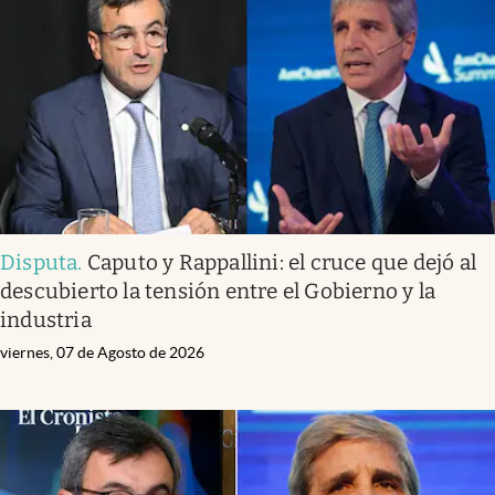
Infotechnology
Clase
Clima
Mundial 2026
Eventos Corporativos
El Cronista Studio
Disputa
.
Caputo y Rappallini: el cruce que dejó al
Mediakit
descubierto la tensión entre el Gobierno y la
abre en nueva pestaña
industria
Argentina
viernes, 07 de Agosto de 2026