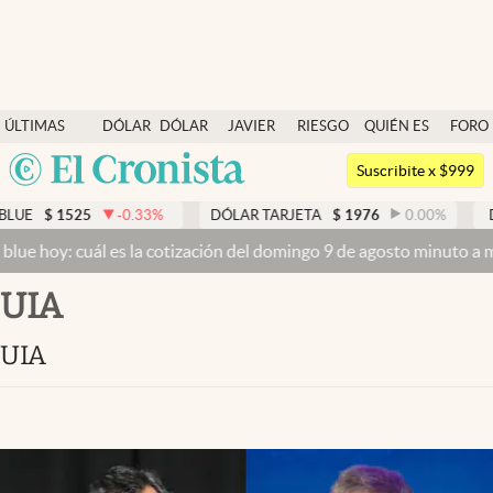
Últimas noticias
ÚLTIMAS
DÓLAR
DÓLAR
JAVIER
RIESGO
QUIÉN ES
FORO
Dólar
NOTICIAS
BLUE
MILEI
PAÍS
QUIÉN
Argentina
Members
Suscribite x $999
España
Economía y Política
-0.33
%
DÓLAR TARJETA
$
1976
0.00
%
DÓLAR MEP
$
México
l es la cotización del domingo 9 de agosto minuto a minuto
Dólar h
Finanzas y Mercados
USA
UIA
Mercados Online
Colombia
Uruguay
Negocios
UIA
Columnistas
Otras secciones
Apertura