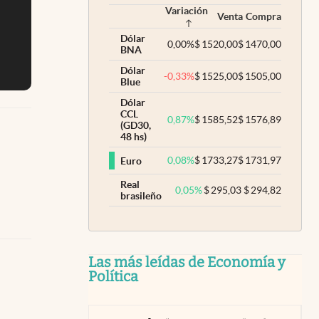
Variación
Venta
Compra
Dólar
0,00
%
$
1520,00
$
1470,00
BNA
Dólar
-0,33
%
$
1525,00
$
1505,00
Blue
Dólar
CCL
0,87
%
$
1585,52
$
1576,89
(GD30,
48 hs)
0,08
%
$
1733,27
$
1731,97
Euro
Real
0,05
%
$
295,03
$
294,82
brasileño
Las más leídas de Economía y
Política