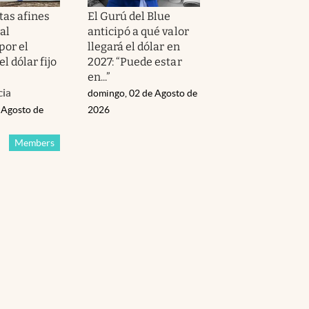
as afines
El Gurú del Blue
al
anticipó a qué valor
por el
llegará el dólar en
l dólar fijo
2027: “Puede estar
en...”
cia
domingo, 02 de Agosto de
 Agosto de
2026
Members