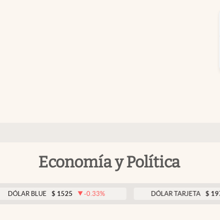
Economía y Política
R BLUE
$
1525
-0.33
%
DÓLAR TARJETA
$
1976
0.