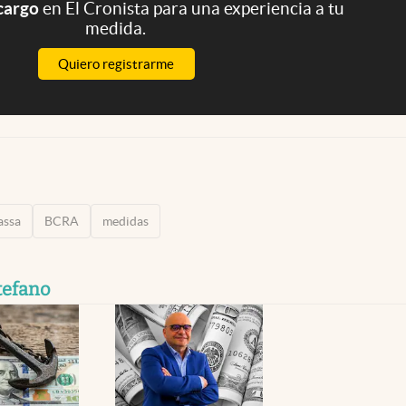
 cargo
en El Cronista para una experiencia a tu
medida.
Quiero registrarme
assa
BCRA
medidas
tefano