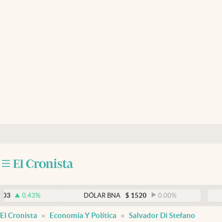
Últimas noticias
Dólar
Members
Economía y Política
Finanzas y Mercados
Mercados Online
Negocios
Columnistas
Otras secciones
.43
%
DÓLAR BNA
$
1520
0.00
%
DÓLA
Apertura
El Cronista
Economía Y Política
Salvador Di Stefano