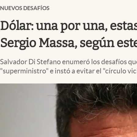
Infotechnology
NUEVOS DESAFÍOS
Clase
Dólar: una por una, esta
Clima
Mundial 2026
Sergio Massa, según este
Eventos Corporativos
Salvador Di Stefano enumeró los desafíos que
El Cronista Studio
"superministro" e instó a evitar el "círculo 
Mediakit
abre en nueva pestaña