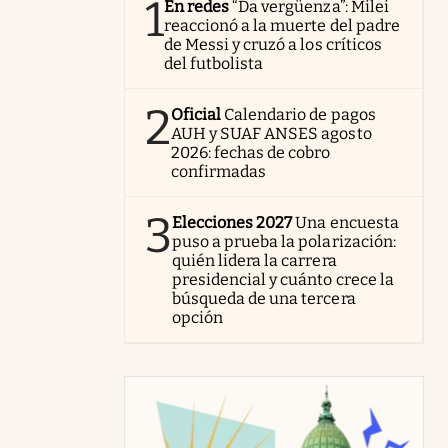
1
En redes
“Da vergüenza”: Milei
reaccionó a la muerte del padre
de Messi y cruzó a los críticos
del futbolista
2
Oficial
Calendario de pagos
AUH y SUAF ANSES agosto
2026: fechas de cobro
confirmadas
3
Elecciones 2027
Una encuesta
puso a prueba la polarización:
quién lidera la carrera
presidencial y cuánto crece la
búsqueda de una tercera
opción