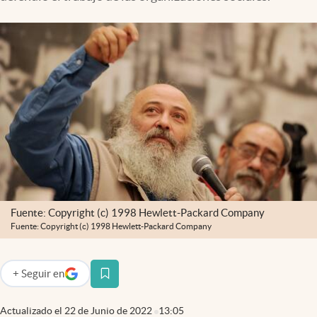
Infotechnology
Clase
Clima
Mundial 2026
Eventos Corporativos
El Cronista Studio
Mediakit
abre en nueva pestaña
Argentina
Fuente: Copyright (c) 1998 Hewlett-Packard Company
Fuente: Copyright (c) 1998 Hewlett-Packard Company
+
Seguir
en
abre en nueva pestaña
Actualizado el
22 de Junio de 2022
13:05