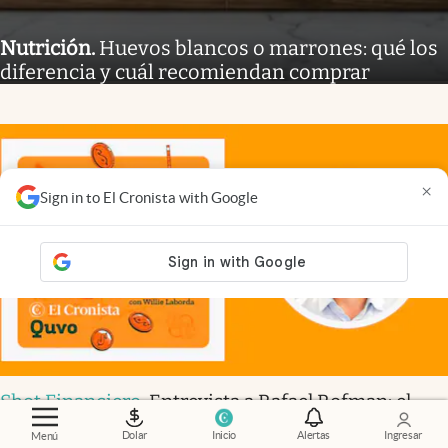
Nutrición
.
Huevos blancos o marrones: qué los
diferencia y cuál recomiendan comprar
×
Sign in to El Cronista with Google
Shot Financiero
.
Entrevista a Rafael Rofman: el
cruce entre la economía y la demografía
Dolar
Inicio
Alertas
Ingresar
Menú