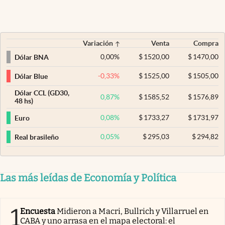
Variación
Venta
Compra
0,00
%
$
1520,00
$
1470,00
Dólar BNA
-0,33
%
$
1525,00
$
1505,00
Dólar Blue
Dólar CCL (GD30,
0,87
%
$
1585,52
$
1576,89
48 hs)
0,08
%
$
1733,27
$
1731,97
Euro
0,05
%
$
295,03
$
294,82
Real brasileño
Las más leídas de Economía y Política
1
Encuesta
Midieron a Macri, Bullrich y Villarruel en
CABA y uno arrasa en el mapa electoral: el