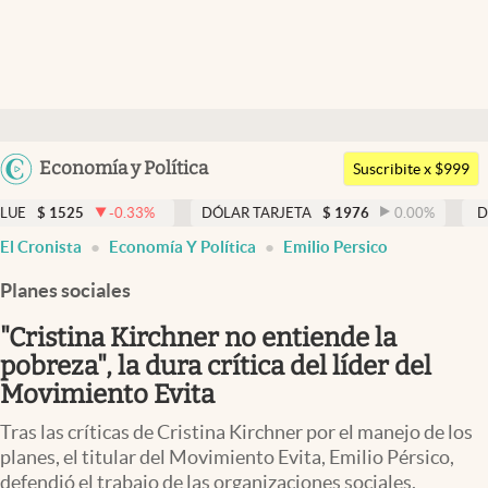
Últimas noticias
Dólar
Argentina
Economía y Política
Members
Suscribite x $999
España
Economía y Política
5
-0.33
%
DÓLAR TARJETA
$
1976
0.00
%
DÓLAR MEP
México
abre en nueva pestaña
abre en nueva pestaña
abre en nueva pestaña
El Cronista
Economía Y Política
Emilio Persico
Finanzas y Mercados
USA
Planes sociales
Mercados Online
Colombia
Uruguay
"Cristina Kirchner no entiende la
Negocios
pobreza", la dura crítica del líder del
Columnistas
Movimiento Evita
Otras secciones
Tras las críticas de Cristina Kirchner por el manejo de los
planes, el titular del Movimiento Evita, Emilio Pérsico,
Apertura
defendió el trabajo de las organizaciones sociales.