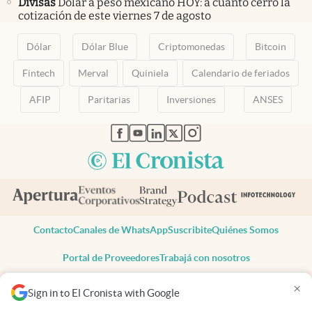
Divisas
Dólar a peso mexicano HOY: a cuánto cerró la
cotización de este viernes 7 de agosto
Dólar
Dólar Blue
Criptomonedas
Bitcoin
Fintech
Merval
Quiniela
Calendario de feriados
AFIP
Paritarias
Inversiones
ANSES
abre en nueva pestaña
abre en nueva pestaña
abre en nueva pestaña
abre en nueva pestaña
abre en nueva pestaña
Contacto
Canales de WhatsApp
Suscribite
Quiénes Somos
Portal de Proveedores
Trabajá con nosotros
Copyright 2025 cronista.com
×
Sign in to El Cronista with Google
Todos los derechos reservados
Términos y condiciones