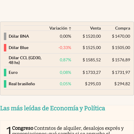
Variación
Venta
Compra
0,00
%
$
1520,00
$
1470,00
Dólar BNA
-0,33
%
$
1525,00
$
1505,00
Dólar Blue
Dólar CCL (GD30,
0,87
%
$
1585,52
$
1576,89
48 hs)
0,08
%
$
1733,27
$
1731,97
Euro
0,05
%
$
295,03
$
294,82
Real brasileño
Las más leídas de Economía y Política
1
Congreso
Contratos de alquiler, desalojos exprés y
expropiaciones: qué cambia si se aprueba el