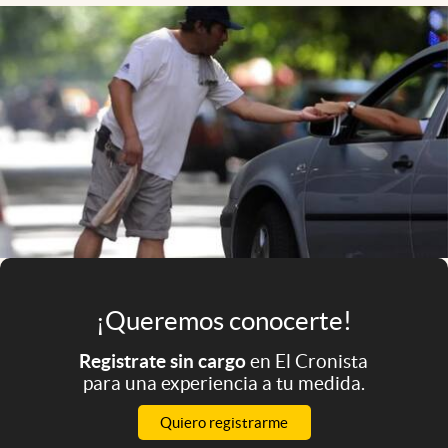
Infotechnology
Clase
Clima
Mundial 2026
Eventos Corporativos
El Cronista Studio
Mediakit
abre en nueva pestaña
Argentina
¡Queremos conocerte!
Registrate sin cargo
en El Cronista
para una experiencia a tu medida.
Quiero registrarme