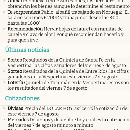
Oficial
Por nueva Ley de Sucesiones, los herederos no
obtendrán los bienes aunque lo determine el testamento
Te sorprenderá
Pablo, albañil trabajando en Noruega: “El
salario son unos 6.200€ y trabajamos desde las 8:00
hasta las 16:00”
Recomendación
Hervir hojas de laurel con ramitas de
canela y clavo de olor | Por qué recomiendan hacerlo y
para qué sirve
Últimas noticias
Sorteo
Resultados de la Quiniela de Santa Fe en la
Vespertina: las cifras ganadores del viernes 7 de agosto
Sorteo
Resultados de la Quiniela de Entre Ríos: las cifras
ganadoras en la Vespertina este viernes 7 de agosto
Lotería
Quiniela de Tucumán en la Vespertina: estos son
los resultados del viernes 7 de agosto
Cotizaciones
Divisas
Precio del DÓLAR HOY: así cerró la cotización de
este viernes 7 de agosto
Mercados
Dólar hoy y dólar blue hoy: cuál es la cotización
del viernes 7 de agosto minuto a minuto