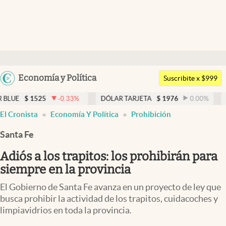
Últimas noticias
Dólar
Argentina
Economía y Política
Members
Suscribite x $999
España
Economía y Política
25
-0.33
%
DÓLAR TARJETA
$
1976
0.00
%
DÓLAR ME
México
El Cronista
Economía Y Política
Prohibición
Finanzas y Mercados
USA
Santa Fe
Mercados Online
Colombia
Uruguay
Adiós a los trapitos: los prohibirán para
Negocios
siempre en la provincia
Columnistas
El Gobierno de Santa Fe avanza en un proyecto de ley que
Otras secciones
busca prohibir la actividad de los trapitos, cuidacoches y
limpiavidrios en toda la provincia.
Apertura