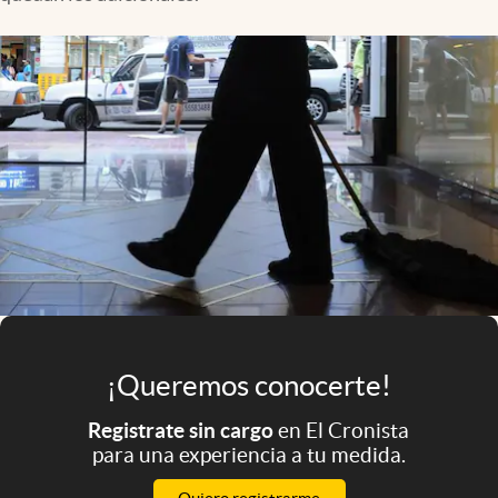
Infotechnology
Clase
Clima
Mundial 2026
Eventos Corporativos
El Cronista Studio
Mediakit
abre en nueva pestaña
Argentina
¡Queremos conocerte!
Registrate sin cargo
en El Cronista
para una experiencia a tu medida.