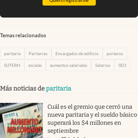
Quiero registrarme
Temas relacionados
paritaria
Paritarias
Encargados de edificio
porteros
SUTERH
escalas
aumentos salariales
Salarios
SEO
Más noticias de
paritaria
Cuál es el gremio que cerró una
nueva paritaria y el sueldo básico
superará los $4 millones en
septiembre