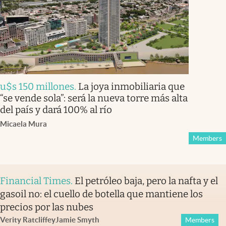
u$s 150 millones
.
La joya inmobiliaria que
“se vende sola”: será la nueva torre más alta
del país y dará 100% al río
Micaela Mura
Members
Financial Times
.
El petróleo baja, pero la nafta y el
gasoil no: el cuello de botella que mantiene los
precios por las nubes
Verity Ratcliffe
y
Jamie Smyth
Members