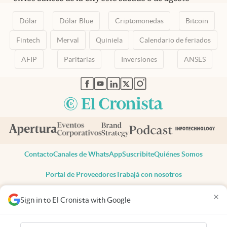
Dólar
Dólar Blue
Criptomonedas
Bitcoin
Fintech
Merval
Quiniela
Calendario de feriados
AFIP
Paritarias
Inversiones
ANSES
abre en nueva pestaña
abre en nueva pestaña
abre en nueva pestaña
abre en nueva pestaña
abre en nueva pestaña
Contacto
Canales de WhatsApp
Suscribite
Quiénes Somos
Portal de Proveedores
Trabajá con nosotros
Copyright 2025 cronista.com
×
Sign in to El Cronista with Google
Todos los derechos reservados
Términos y condiciones
Privacidad