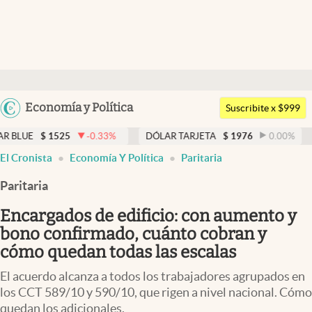
Últimas noticias
Dólar
Argentina
Economía y Política
Members
Suscribite x $999
España
Economía y Política
25
-0.33
%
DÓLAR TARJETA
$
1976
0.00
%
DÓLAR ME
México
El Cronista
Economía Y Política
Paritaria
Finanzas y Mercados
USA
Paritaria
Mercados Online
Colombia
Uruguay
Encargados de edificio: con aumento y
Negocios
bono confirmado, cuánto cobran y
Columnistas
cómo quedan todas las escalas
Otras secciones
El acuerdo alcanza a todos los trabajadores agrupados en
los CCT 589/10 y 590/10, que rigen a nivel nacional. Cómo
Apertura
quedan los adicionales.