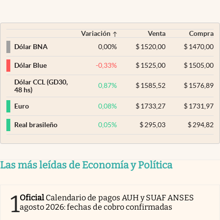
Variación
Venta
Compra
0,00
%
$
1520,00
$
1470,00
Dólar BNA
-0,33
%
$
1525,00
$
1505,00
Dólar Blue
Dólar CCL (GD30,
0,87
%
$
1585,52
$
1576,89
48 hs)
0,08
%
$
1733,27
$
1731,97
Euro
0,05
%
$
295,03
$
294,82
Real brasileño
Las más leídas de Economía y Política
1
Oficial
Calendario de pagos AUH y SUAF ANSES
agosto 2026: fechas de cobro confirmadas