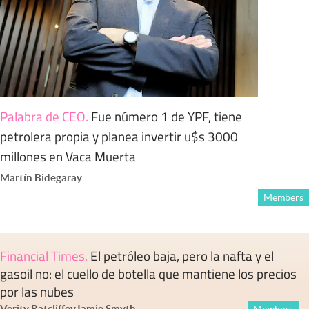
Palabra de CEO
.
Fue número 1 de YPF, tiene
petrolera propia y planea invertir u$s 3000
millones en Vaca Muerta
Martín Bidegaray
Members
Financial Times
.
El petróleo baja, pero la nafta y el
gasoil no: el cuello de botella que mantiene los precios
por las nubes
Verity Ratcliffe
y
Jamie Smyth