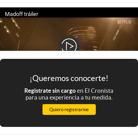
Infotechnology
Clase
Clima
Mundial 2026
Eventos Corporativos
El Cronista Studio
Mediakit
¡Queremos conocerte!
abre en nueva pestaña
Registrate sin cargo
en El Cronista
Argentina
para una experiencia a tu medida.
Quiero registrarme