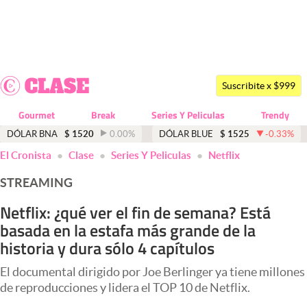
Últimas noticias
Dólar
Suscribite x $999
Members
Gourmet
Break
Series Y Peliculas
Trendy
Economía y Política
DÓLAR BNA
$
1520
0.00
%
DÓLAR BLUE
$
1525
-0.33
%
El Cronista
Clase
Series Y Peliculas
Netflix
Finanzas y Mercados
STREAMING
Mercados Online
Netflix: ¿qué ver el fin de semana? Está
Negocios
basada en la estafa más grande de la
Columnistas
historia y dura sólo 4 capítulos
Otras secciones
El documental dirigido por Joe Berlinger ya tiene millones
de reproducciones y lidera el TOP 10 de Netflix.
Apertura