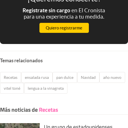
Registrate sin cargo
en El Cronista
para una experiencia a tu medida.
Quiero registrarme
Temas relacionados
Recetas
ensalada rusa
pan dulce
Navidad
año nuevo
vitel toné
lengua a la vinagreta
Más noticias de
Recetas
Un grupo de estadounidenses