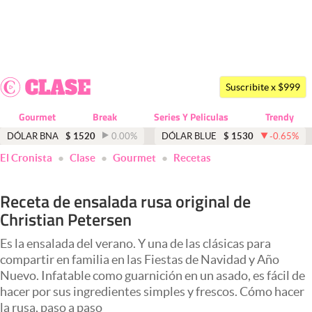
Últimas noticias
Dólar
Suscribite x $999
Members
Gourmet
Break
Series Y Peliculas
Trendy
Economía y Política
DÓLAR BNA
$
1520
0.00
%
DÓLAR BLUE
$
1530
-0.65
%
El Cronista
Clase
Gourmet
Recetas
Finanzas y Mercados
Mercados Online
Receta de ensalada rusa original de
Christian Petersen
Negocios
Columnistas
Es la ensalada del verano. Y una de las clásicas para
compartir en familia en las Fiestas de Navidad y Año
Otras secciones
Nuevo. Infatable como guarnición en un asado, es fácil de
hacer por sus ingredientes simples y frescos. Cómo hacer
Apertura
la rusa, paso a paso