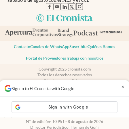
sábado 8 de agosto con el MEP y el CCL
abre en nueva pestaña
abre en nueva pestaña
abre en nueva pestaña
abre en nueva pestaña
abre en nueva pestaña
Contacto
Canales de WhatsApp
Suscribite
Quiénes Somos
Portal de Proveedores
Trabajá con nosotros
Copyright 2025 cronista.com
Todos los derechos reservados
Términos y condiciones
×
Privacidad
Sign in to El Cronista with Google
Consentimiento
Tel:
+54 11 7078-3270
cronista.com
es propiedad de El Cronista Comercial S.A Registro de
propiedad intelectual: 56576959
N° de edición: 10.951 - 8 de agosto de 2026
Director Periodístico: Hernán de Goñi