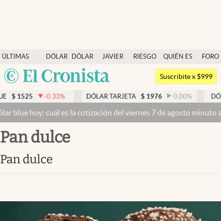
Últimas noticias
ÚLTIMAS
DÓLAR
DÓLAR
JAVIER
RIESGO
QUIÉN ES
FORO
Dólar
NOTICIAS
BLUE
MILEI
PAÍS
QUIÉN
Argentina
Members
Suscribite x $999
España
Economía y Política
-0.33
%
DÓLAR TARJETA
$
1976
0.00
%
DÓLAR MEP
$
1
México
: cuál es la cotización del viernes 7 de agosto minuto a minuto
Dóla
Finanzas y Mercados
USA
pan dulce
Mercados Online
Colombia
Uruguay
Negocios
pan dulce
Columnistas
Otras secciones
Apertura