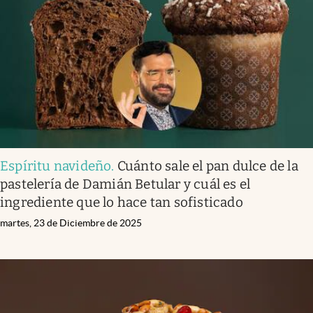
Infotechnology
Clase
Clima
Mundial 2026
Eventos Corporativos
El Cronista Studio
Espíritu navideño
.
Cuánto sale el pan dulce de la
Mediakit
pastelería de Damián Betular y cuál es el
abre en nueva pestaña
ingrediente que lo hace tan sofisticado
Argentina
martes, 23 de Diciembre de 2025