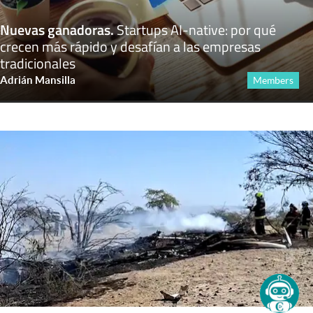
Nuevas ganadoras
.
Startups AI-native: por qué
crecen más rápido y desafían a las empresas
tradicionales
Adrián Mansilla
Members