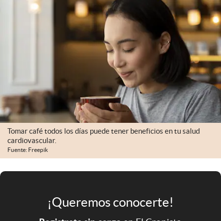
Infotechnology
Clase
Clima
Mundial 2026
Eventos Corporativos
El Cronista Studio
Mediakit
Tomar café todos los días puede tener beneficios en tu salud
abre en nueva pestaña
cardiovascular.
Argentina
Fuente: Freepik
¡Queremos conocerte!