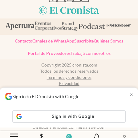
Contacto
Canales de WhatsApp
Suscribite
Quiénes Somos
Portal de Proveedores
Trabajá con nosotros
Copyright 2025 cronista.com
Todos los derechos reservados
Términos y condiciones
Privacidad
Consentimiento
×
Tel:
+54 11 7078-3270
Sign in to El Cronista with Google
cronista.com
es propiedad de El Cronista Comercial S.A Registro de
propiedad intelectual: 56576959
N° de edición: 10.950 - 7 de agosto de 2026
Director Periodístico: Hernán de Goñi