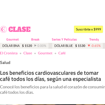
Últimas noticias
Dólar
Suscribite x $999
Members
Gourmet
Break
Series Y Peliculas
Trendy
Economía y Política
DÓLAR BNA
$
1520
0.00
%
DÓLAR BLUE
$
1530
-0.65
%
El Cronista
Clase
Gourmet
Café
Finanzas y Mercados
Salud
Mercados Online
Los beneficios cardiovasculares de tomar
Negocios
café todos los días, según una especialista
Columnistas
Conocé los beneficios para la salud el corazón de consumir
Otras secciones
café todos los días.
Apertura