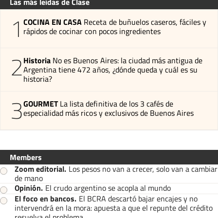
Las más leídas de Clase
1
COCINA EN CASA
Receta de buñuelos caseros, fáciles y
rápidos de cocinar con pocos ingredientes
2
Historia
No es Buenos Aires: la ciudad más antigua de
Argentina tiene 472 años, ¿dónde queda y cuál es su
historia?
3
GOURMET
La lista definitiva de los 3 cafés de
especialidad más ricos y exclusivos de Buenos Aires
Members
Zoom editorial
.
Los pesos no van a crecer, solo van a cambiar
de mano
Opinión
.
El crudo argentino se acopla al mundo
El foco en bancos
.
El BCRA descartó bajar encajes y no
intervendrá en la mora: apuesta a que el repunte del crédito
resuelva el problema