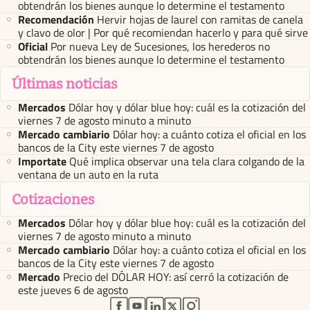
obtendrán los bienes aunque lo determine el testamento
Recomendación
Hervir hojas de laurel con ramitas de canela
y clavo de olor | Por qué recomiendan hacerlo y para qué sirve
Oficial
Por nueva Ley de Sucesiones, los herederos no
obtendrán los bienes aunque lo determine el testamento
Últimas noticias
Mercados
Dólar hoy y dólar blue hoy: cuál es la cotización del
viernes 7 de agosto minuto a minuto
Mercado cambiario
Dólar hoy: a cuánto cotiza el oficial en los
bancos de la City este viernes 7 de agosto
Importate
Qué implica observar una tela clara colgando de la
ventana de un auto en la ruta
Cotizaciones
Mercados
Dólar hoy y dólar blue hoy: cuál es la cotización del
viernes 7 de agosto minuto a minuto
Mercado cambiario
Dólar hoy: a cuánto cotiza el oficial en los
bancos de la City este viernes 7 de agosto
Mercado
Precio del DÓLAR HOY: así cerró la cotización de
este jueves 6 de agosto
abre en nueva pestaña
abre en nueva pestaña
abre en nueva pestaña
abre en nueva pestaña
abre en nueva pestaña