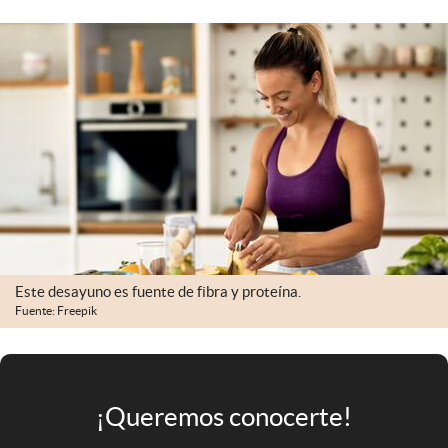
Infotechnology
Clase
Clima
Mundial 2026
Eventos Corporativos
El Cronista Studio
Mediakit
abre en nueva pestaña
Este desayuno es fuente de fibra y proteína.
Argentina
Fuente: Freepik
¡Queremos conocerte!