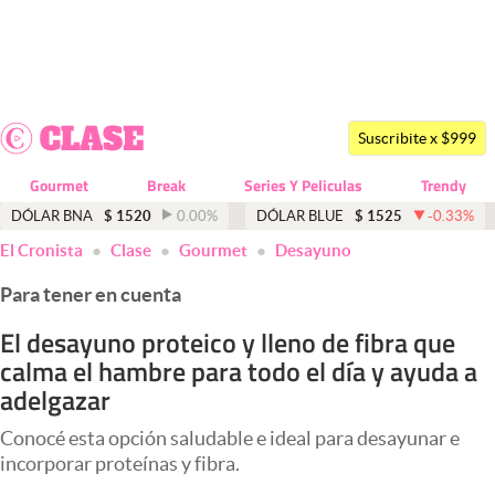
Últimas noticias
Dólar
Suscribite x $999
Members
Gourmet
Break
Series Y Peliculas
Trendy
Economía y Política
DÓLAR BNA
$
1520
0.00
%
DÓLAR BLUE
$
1525
-0.33
%
El Cronista
Clase
Gourmet
Desayuno
Finanzas y Mercados
Para tener en cuenta
Mercados Online
El desayuno proteico y lleno de fibra que
Negocios
calma el hambre para todo el día y ayuda a
Columnistas
adelgazar
Otras secciones
Conocé esta opción saludable e ideal para desayunar e
incorporar proteínas y fibra.
Apertura