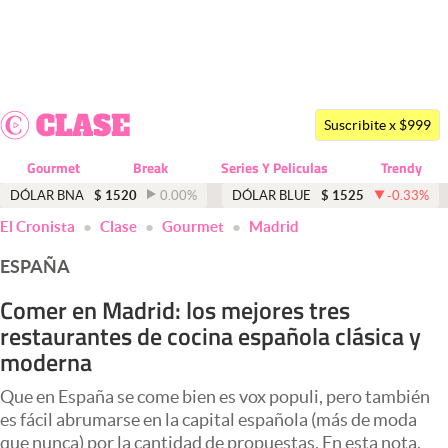
Últimas noticias
Dólar
Suscribite x $999
Members
Gourmet
Break
Series Y Peliculas
Trendy
Economía y Política
DÓLAR BNA
$
1520
0.00
%
DÓLAR BLUE
$
1525
-0.33
%
El Cronista
Clase
Gourmet
Madrid
Finanzas y Mercados
ESPAÑA
Mercados Online
Comer en Madrid: los mejores tres
Negocios
restaurantes de cocina española clásica y
Columnistas
moderna
Otras secciones
Que en España se come bien es vox populi, pero también
es fácil abrumarse en la capital española (más de moda
Apertura
que nunca) por la cantidad de propuestas. En esta nota,