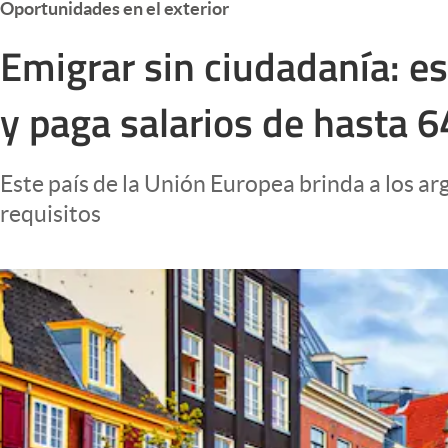
Oportunidades en el exterior
Infotechnology
Emigrar sin ciudadanía: es
Clase
Clima
y paga salarios de hasta 
Mundial 2026
Eventos Corporativos
Este país de la Unión Europea brinda a los ar
El Cronista Studio
requisitos
Mediakit
abre en nueva pestaña