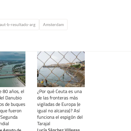
aut-b-resultado-arg
Amsterdam
e 80 años, el
¿Por qué Ceuta es una
del Danubio
de las fronteras más
tos de buques
vigiladas de Europa (e
que fueron
igual no alcanza)? Así
a Segunda
funciona el espigón del
ndial
Tarajal
Lucía Sánchez Villegas
de Agosto de