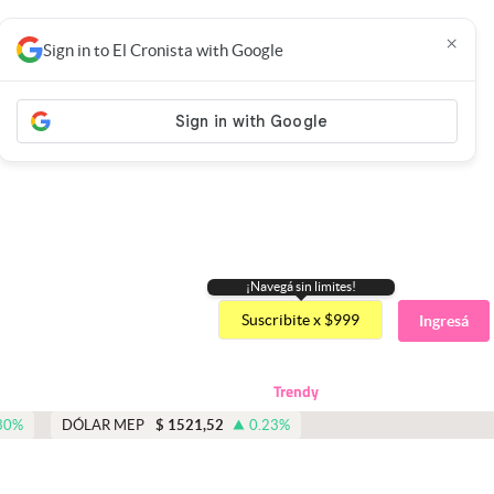
×
Sign in to El Cronista with Google
¡Navegá sin limites!
Suscribite x $999
Ingresá
Trendy
30
%
DÓLAR MEP
$
1521,52
0.23
%