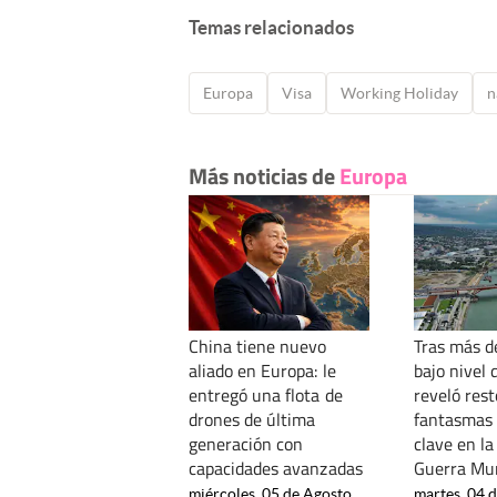
Temas relacionados
Europa
Visa
Working Holiday
n
Más noticias de
Europa
China tiene nuevo
Tras más d
aliado en Europa: le
bajo nivel 
entregó una flota de
reveló res
drones de última
fantasmas 
generación con
clave en l
capacidades avanzadas
Guerra Mu
miércoles, 05 de Agosto
martes, 04 