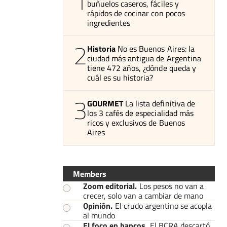
1
buñuelos caseros, fáciles y
rápidos de cocinar con pocos
ingredientes
2
Historia
No es Buenos Aires: la
ciudad más antigua de Argentina
tiene 472 años, ¿dónde queda y
cuál es su historia?
3
GOURMET
La lista definitiva de
los 3 cafés de especialidad más
ricos y exclusivos de Buenos
Aires
Members
Zoom editorial
.
Los pesos no van a
crecer, solo van a cambiar de mano
Opinión
.
El crudo argentino se acopla
al mundo
El foco en bancos
.
El BCRA descartó