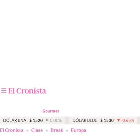
Últimas noticias
Dólar
Members
Economía y Política
Finanzas y Mercados
Mercados Online
Negocios
Columnistas
Gourmet
Otras secciones
DÓLAR BNA
$
1520
0.00
%
DÓLAR BLUE
$
1530
-0.65
%
El Cronista
Clase
Break
Europa
Apertura