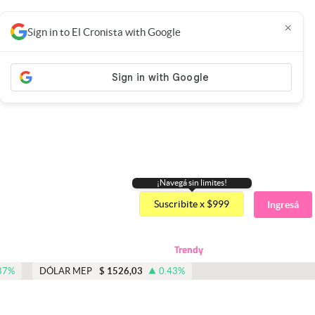
×
Sign in to El Cronista with Google
¡Navegá sin limites!
Suscribite x $999
Ingresá
Trendy
87
%
DÓLAR MEP
$
1526,03
0.43
%