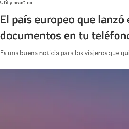
Útil y práctico
Infotechnology
El país europeo que lanzó 
Clase
Clima
documentos en tu teléfon
Mundial 2026
Eventos Corporativos
Es una buena noticia para los viajeros que qui
El Cronista Studio
Mediakit
abre en nueva pestaña