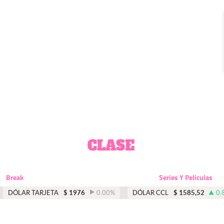
Break
Series Y Peliculas
DÓLAR TARJETA
$
1976
0.00
%
DÓLAR CCL
$
1585,52
0.