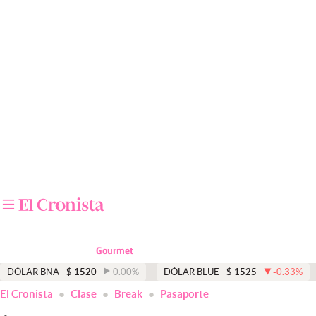
Últimas noticias
Dólar
Members
Economía y Política
Finanzas y Mercados
Mercados Online
Negocios
Columnistas
Gourmet
Otras secciones
DÓLAR BNA
$
1520
0.00
%
DÓLAR BLUE
$
1525
-0.33
%
El Cronista
Clase
Break
Pasaporte
Apertura