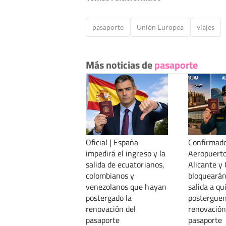
pasaporte
Unión Europea
viajes
Más noticias de
pasaporte
Oficial | España
Confirmado
impedirá el ingreso y la
Aeropuerto
salida de ecuatorianos,
Alicante y
colombianos y
bloquearán
venezolanos que hayan
salida a qu
postergado la
posterguen
renovación del
renovación
pasaporte
pasaporte