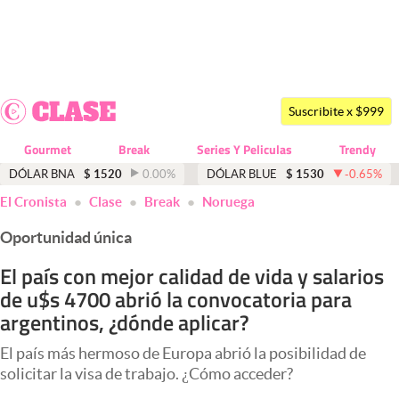
Últimas noticias
Dólar
Suscribite x $999
Members
Gourmet
Break
Series Y Peliculas
Trendy
Economía y Política
DÓLAR BNA
$
1520
0.00
%
DÓLAR BLUE
$
1530
-0.65
%
El Cronista
Clase
Break
Noruega
Finanzas y Mercados
Oportunidad única
Mercados Online
El país con mejor calidad de vida y salarios
Negocios
de u$s 4700 abrió la convocatoria para
Columnistas
argentinos, ¿dónde aplicar?
Otras secciones
El país más hermoso de Europa abrió la posibilidad de
solicitar la visa de trabajo. ¿Cómo acceder?
Apertura