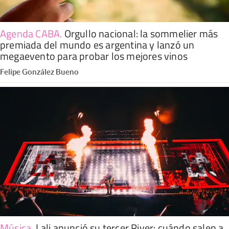
Agenda CABA
.
Orgullo nacional: la sommelier más
premiada del mundo es argentina y lanzó un
megaevento para probar los mejores vinos
Felipe González Bueno
Música
.
Lali anunció su tercer River: cuándo salen a