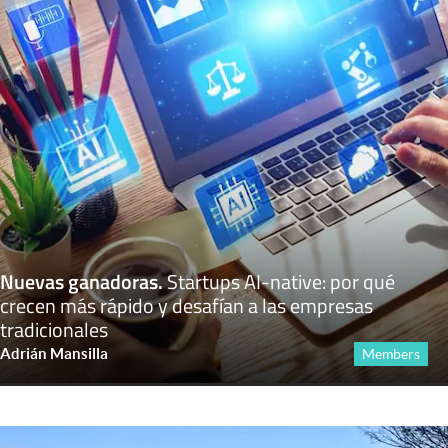
Nuevas ganadoras
.
Startups AI-native: por qué
crecen más rápido y desafían a las empresas
tradicionales
Adrián Mansilla
Members