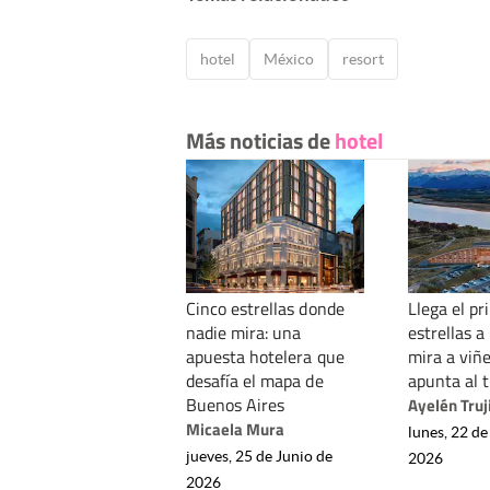
hotel
México
resort
Más noticias de
hotel
Cinco estrellas donde
Llega el pr
nadie mira: una
estrellas a
apuesta hotelera que
mira a viñ
desafía el mapa de
apunta al 
Buenos Aires
Ayelén Truji
Micaela Mura
lunes, 22 de
jueves, 25 de Junio de
2026
2026