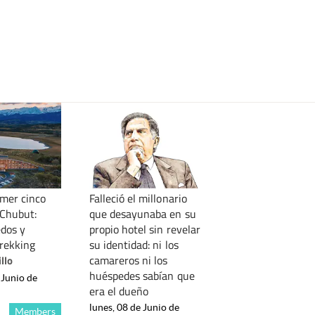
imer cinco
Falleció el millonario
 Chubut:
que desayunaba en su
edos y
propio hotel sin revelar
trekking
su identidad: ni los
camareros ni los
llo
huéspedes sabían que
 Junio de
era el dueño
lunes, 08 de Junio de
Members