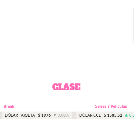
Break
Series Y Peliculas
DÓLAR TARJETA
$
1976
0.00
%
DÓLAR CCL
$
1585,52
0.