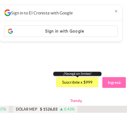
×
Sign in to El Cronista with Google
¡Navegá sin limites!
Suscribite x $999
Ingresá
Trendy
87
%
DÓLAR MEP
$
1526,03
0.43
%