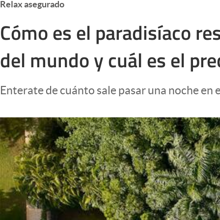
Relax asegurado
Infotechnology
Cómo es el paradisíaco re
Clase
Clima
del mundo y cuál es el pre
Mundial 2026
Eventos Corporativos
Enterate de cuánto sale pasar una noche en e
El Cronista Studio
Mediakit
abre en nueva pestaña