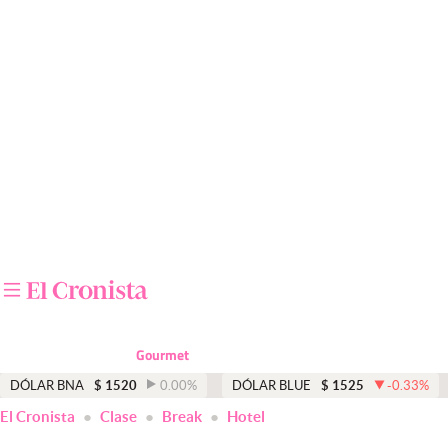
Últimas noticias
Dólar
Members
Economía y Política
Finanzas y Mercados
Mercados Online
Negocios
Columnistas
Gourmet
Otras secciones
DÓLAR BNA
$
1520
0.00
%
DÓLAR BLUE
$
1525
-0.33
%
El Cronista
Clase
Break
Hotel
Apertura