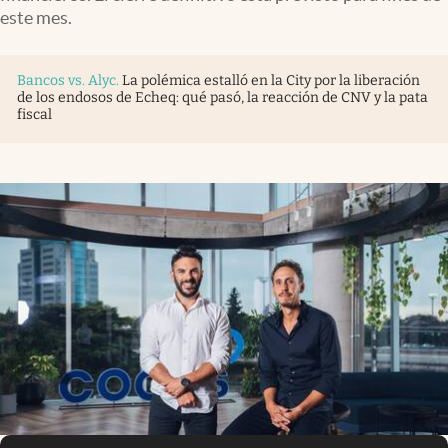
Infotechnology
este mes.
Clase
Bancos vs. Alyc
.
La polémica estalló en la City por la liberación
Clima
de los endosos de Echeq: qué pasó, la reacción de CNV y la pata
fiscal
Mundial 2026
Eventos Corporativos
El Cronista Studio
Mediakit
abre en nueva pestaña
Argentina