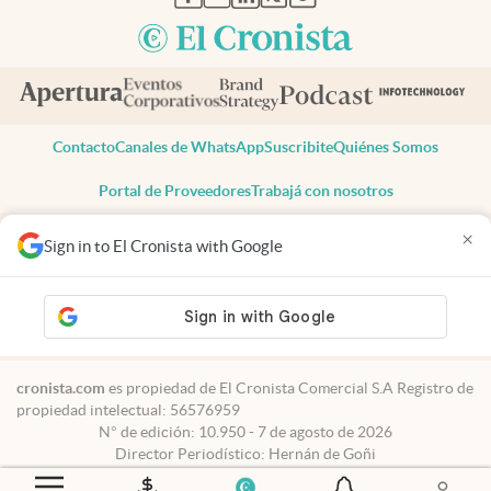
Contacto
Canales de WhatsApp
Suscribite
Quiénes Somos
Portal de Proveedores
Trabajá con nosotros
Copyright 2025 cronista.com
×
Sign in to El Cronista with Google
Todos los derechos reservados
Términos y condiciones
Privacidad
Consentimiento
Tel:
+54 11 7078-3270
cronista.com
es propiedad de El Cronista Comercial S.A Registro de
propiedad intelectual: 56576959
N° de edición: 10.950 - 7 de agosto de 2026
Director Periodístico: Hernán de Goñi