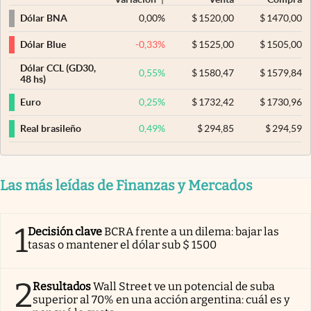
0,00
%
$
1520,00
$
1470,00
Dólar BNA
-0,33
%
$
1525,00
$
1505,00
Dólar Blue
Dólar CCL (GD30,
0,55
%
$
1580,47
$
1579,84
48 hs)
0,25
%
$
1732,42
$
1730,96
Euro
0,49
%
$
294,85
$
294,59
Real brasileño
Las más leídas de Finanzas y Mercados
1
Decisión clave
BCRA frente a un dilema: bajar las
tasas o mantener el dólar sub $ 1500
2
Resultados
Wall Street ve un potencial de suba
superior al 70% en una acción argentina: cuál es y