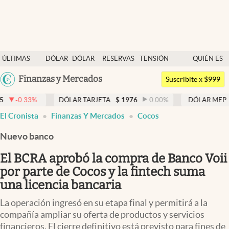
Últimas noticias
ÚLTIMAS
DÓLAR
DÓLAR
RESERVAS
TENSIÓN
QUIÉN ES
Dólar
NOTICIAS
BLUE
BCRA
GEOPOLÍTICA
QUIÉN
Argentina
Finanzas y Mercados
Members
Suscribite x $999
España
Economía y Política
DÓLAR TARJETA
$
1976
0.00
%
DÓLAR MEP
$
1524,96
México
El Cronista
Finanzas Y Mercados
Cocos
Finanzas y Mercados
USA
Nuevo banco
Mercados Online
Colombia
Uruguay
El BCRA aprobó la compra de Banco Voii
Negocios
por parte de Cocos y la fintech suma
Columnistas
una licencia bancaria
Otras secciones
La operación ingresó en su etapa final y permitirá a la
compañía ampliar su oferta de productos y servicios
Apertura
financieros. El cierre definitivo está previsto para fines de