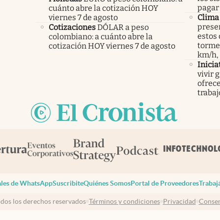
pagar 
cuánto abre la cotización HOY
viernes 7 de agosto
Clima
presen
Cotizaciones
DÓLAR a peso
estos 
colombiano: a cuánto abre la
tormen
cotización HOY viernes 7 de agosto
km/h,
Inicia
vivir 
ofrece
trabaj
les de WhatsApp
Suscribite
Quiénes Somos
Portal de Proveedores
Trabaj
dos los derechos reservados
Términos y condiciones
Privacidad
Consen