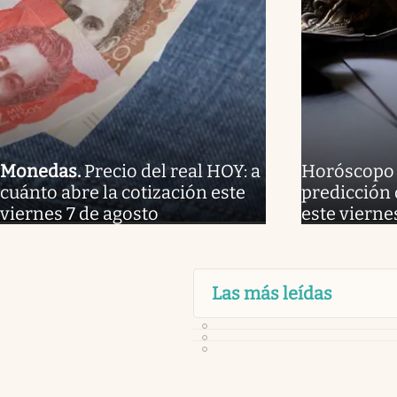
Monedas
.
Precio del real HOY: a
Horóscopo p
cuánto abre la cotización este
predicción 
viernes 7 de agosto
este vierne
Las más leídas