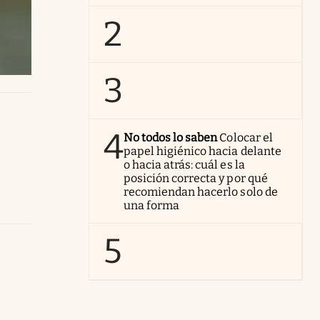
2
3
4
No todos lo saben
Colocar el
papel higiénico hacia delante
o hacia atrás: cuál es la
posición correcta y por qué
recomiendan hacerlo solo de
una forma
5