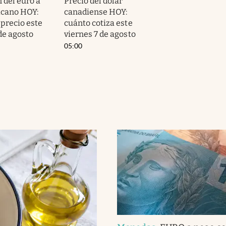
 del euro a
Precio del dólar
icano HOY:
canadiense HOY:
 precio este
cuánto cotiza este
de agosto
viernes 7 de agosto
05:00