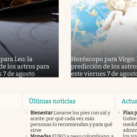
ara Leo: la
Horóscopo para Virgo: 
de los astros para
predicción de los astro
s 7 de agosto
este viernes 7 de agost
Últimas noticias
Actua
Bienestar
Lavarse los pies con sal y
Plan 
aceite: por qué cada vez más
Gobier
personas lo recomiendan y para qué
medid
sirve
admini
los si
Monedas
EURO a peso colombiano: a