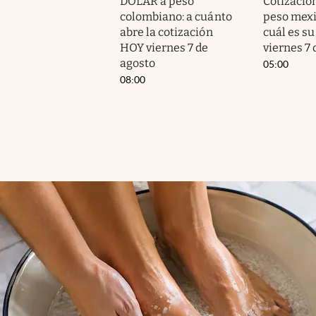
DÓLAR a peso
Cotización
colombiano: a cuánto
peso mex
abre la cotización
cuál es su
HOY viernes 7 de
viernes 7 
agosto
05:00
08:00