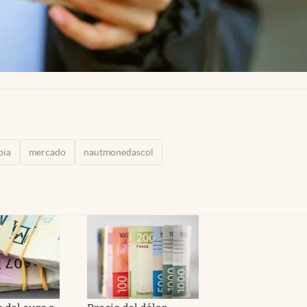
bia
mercado
nautmonedascol