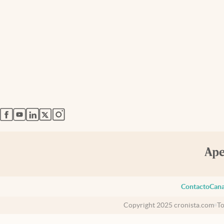
abre en nueva pestaña
abre en nueva pestaña
abre en nueva pestaña
abre en nueva pestaña
abre en nueva pestaña
Contacto
Cana
Copyright 2025 cronista.com
To