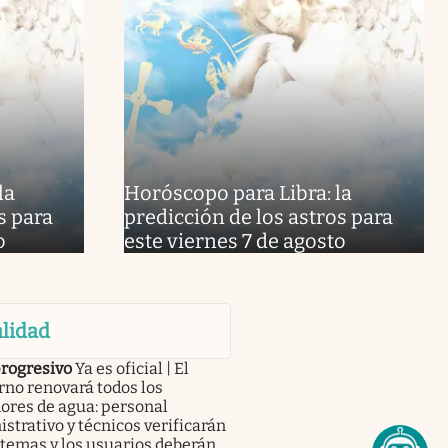
la
Horóscopo para Libra: la
s para
predicción de los astros para
o
este viernes 7 de agosto
lidad
progresivo
Ya es oficial | El
no renovará todos los
ores de agua: personal
strativo y técnicos verificarán
stemas y los usuarios deberán