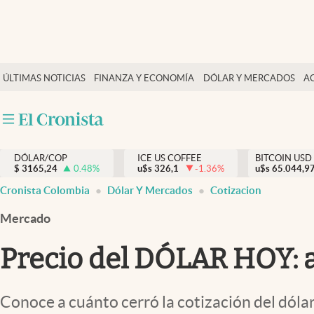
Finanzas y economía
ÚLTIMAS NOTICIAS
FINANZA Y ECONOMÍA
DÓLAR Y MERCADOS
A
Salud y nutrición
Vida espiritual
Actualidad
DÓLAR/COP
ICE US COFFEE
BITCOIN USD
Tiempo libre
$
3165,24
0.48
%
u$s
326,1
-1.36
%
u$s
65.044,9
Dólar y mercados
Cronista Colombia
Dólar Y Mercados
Cotizacion
Curiosidades
Mercado
Precio del DÓLAR HOY: as
Conoce a cuánto cerró la cotización del dólar