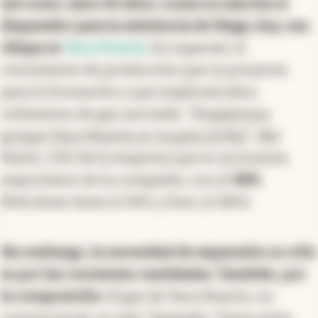
Así como, hace 30 años, Loma La Lata fue el
disparador para la existencia de Mega, hoy, esa
chispa es
Vaca Muerta
. En especial, el
crecimiento de producción que se proyecta
para la formación y que implicará altos
volúmenes de gas asociado. “
Prepárense
porque Vaca Muerta se va para arriba
”, dijo
Marín, CEO de la empresa que es accionista
mayoritario de la compañía, con el
38%
(Petrobras tiene el 34% y Dow, el 38%).
Sin embargo, la necesidad de expansión no sólo
es por las crecientes cantidades. También, por
la composición.
El gas de Vaca Muerta, no
convencional, es más “
húmedo
”. Tiene entre