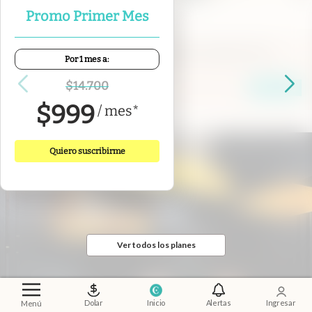
Promo Primer Mes
Pasillos en off
.
Vocero jibarizado, enojo K y la
Por 1 mes a:
religión predilecta en LLA
$
14.700
Nicolás Gallardo
Members
$
999
/
mes
*
Quiero suscribirme
Ver todos los planes
Dolar
Inicio
Alertas
Ingresar
Menú