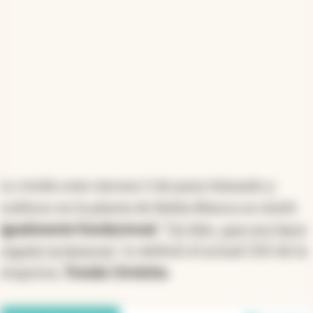
Lo vivido este viernes 5 de junio húmedo y
nubloso en la planta de Bahía Blanca se sintió
igualmente fundacional
. “
Un hito, que nos hace
repetir la historia
”, lo definió el actual CEO de la
empresa,
Tomás Córdoba
.