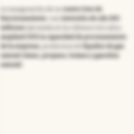
La inauguración de un
nuevo tren de
fraccionamiento
, una
inversión de u$s 260
millones
ejecutada en los últimos tres años,
ampliará 50% la capacidad de procesamiento
de la empresa
, productora de
líquidos de gas
natural
(
etano, propano, butano y gasolina
natural
).