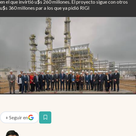
en el que invirtió u$s 260 millones. El proyecto sigue con otros
Infotechnology
u$s 360 millones par a los que ya pidió RIGI
Clase
Clima
Mundial 2026
Eventos Corporativos
El Cronista Studio
Mediakit
abre en nueva pestaña
Argentina
+
Seguir
en
abre en nueva pestaña