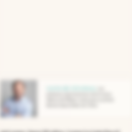
abre en nueva pestaña
Invirtió u$s 120 millones
.
Las
primeras exportaciones de la nueva
fábrica de Mirgor serán para sustituir
llantas importadas de China