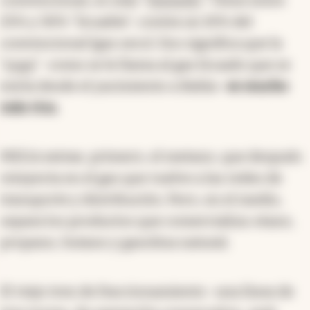
25% y 30% “licuable”, contra un 10% del
convencional (gas seco). Eso significa que la
“
sopa
” -como se le llama al gas licuado que se
envía desde el yacimiento a Bahía-
es mucho
más rica.
MEGA extrae, primero, el metano, que después
reinyecta en el gas que vuelve a las redes de
transporte y distribución. Pero, en el medio,
separa los productos que comercializa: etano,
propano, butano y gasolina natural.
El viejo tren de fraccionamiento -una línea de