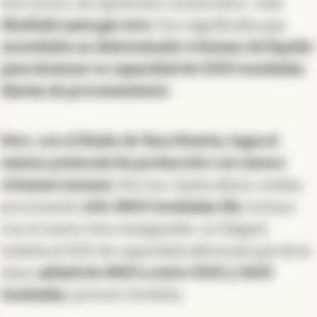
tres torres, de operación consecutiva- está
diseñado para gas seco
. Eso significaba que
necesitaba un determinado volumen de líquido
para alcanzar su capacidad de 5000 toneladas
diarias de procesamiento
.
Pero, con el fluido de Vaca Muerta, logra el
mismo potencial de producción con menor
volumen insumo.
Por eso, hasta ahora, estaba
procesando
sólo 4800 toneladas día
. Incluso
con el nuevo tren inaugurado, no llegará
todavía al 50% de capacidad adicional que da la
obra:
saltará de 4800 a entre 5500 y 5600
toneladas
, precisó Córdoba.