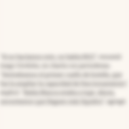
“
Si no hacíamos esto, no había RIGI
”, resumió
luego Córdoba, en charla con periodistas.
“
Destrabamos el primer cuello de botella, que
fue la ampliar la capacidad de fraccionamiento
”,
explicó. “
Bahía Blanca estaba a tope. Ahora,
necesitamos que lleguen más líquidos
”, agregó.