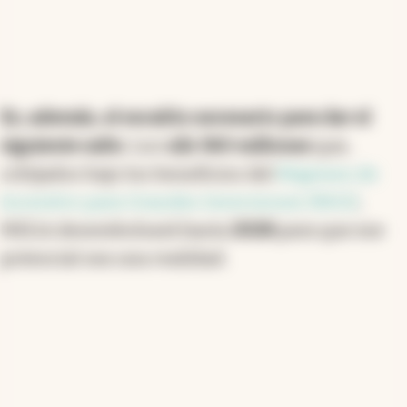
Es, además, el escalón necesario para dar el
siguiente salto
. Los
u$s 360 millones
que,
cobijados bajo los beneficios del
Régimen de
Incentivo para Grandes Inversiones (RIGI)
,
MEGA desembolsará hasta
2028
para que ese
potencial sea una realidad.