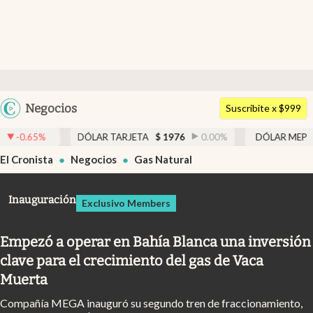
Últimas noticias
Dólar
Argentina
Negocios
Members
Suscribite x $999
España
Economía y Política
LAR TARJETA
$
1976
0.00
%
DÓLAR MEP
$
1521,24
0.21
%
México
El Cronista
Negocios
Gas Natural
Finanzas y Mercados
USA
Mercados Online
Colombia
Inauguración
Exclusivo Members
Uruguay
Negocios
Empezó a operar en Bahía Blanca una inversión
Columnistas
clave para el crecimiento del gas de Vaca
Otras secciones
Muerta
Apertura
Compañía MEGA inauguró su segundo tren de fraccionamiento,