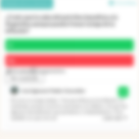
Debate de los lectores
12 en línea
¿Creés que la suba del petróleo beneficia a la
Argentina aunque pueda frenar la baja de la
inflación?
Sí
No
55 votos
7 argumentos
Ver resultado
José Ignacio Pablo González
Sí
De esto no tengo dudas. Y de que influya en la inflación, se
entiende, porque nosotros pensamos en dólares. Sé que hay
algunas herramientas que perdemos si dolarizáramos. Pero
...
Leer más
también sé, que a los ad