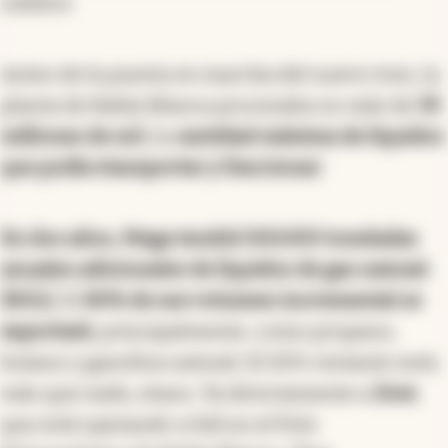
celebró.
Antes de la puesta en marcha del nuevo tren, la
planta de Bahía Blanca procesaba no más de
33
millones de m3
, la
cantidad máxima de líquidos
que podía transportar y fraccionar
.
En dos años, Mega tendrá 500.000 toneladas
anuales adicionales de líquidos de gas natural
(NGL)
. El
80% de ese volumen incremental se
exportará
, principalmente, como propano,
butano y gasolina natural. El 20% restante será,
más que nada, etano. Va directamente a
Dow
,
que está operando a full en el Polo