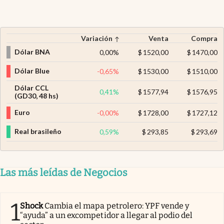
Variación
Venta
Compra
Dólar BNA
0,00
%
$
1520,00
$
1470,00
Dólar Blue
-0,65
%
$
1530,00
$
1510,00
Dólar CCL
0,41
%
$
1577,94
$
1576,95
(GD30, 48 hs)
Euro
-0,00
%
$
1728,00
$
1727,12
Real brasileño
0,59
%
$
293,85
$
293,69
Las más leídas de Negocios
1
Shock
Cambia el mapa petrolero: YPF vende y
“ayuda” a un excompetidor a llegar al podio del