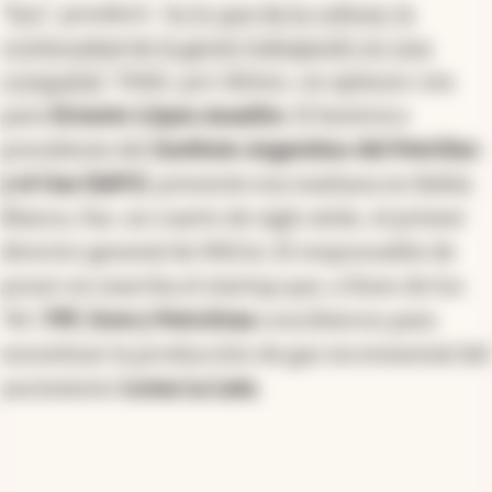
“
Eso
”, ponderó, “
es lo que da la cultura; la
continuidad de la gente trabajando en una
compañía
”. Pidió, por último, un aplauso: era
para
Ernesto López Anadón
. El histórico
presidente del
Instituto Argentino del Petróleo
y el Gas (IAPG)
, presente esa mañana en Bahía
Blanca, fue, un cuarto de siglo atrás, el primer
director general de MEGA. El responsable de
poner en marcha el startup que, a fines de los
‘90,
YPF, Dow y Petrobras
concibieron para
monetizar la producción de gas incremental del
yacimiento
Loma La Lata
.