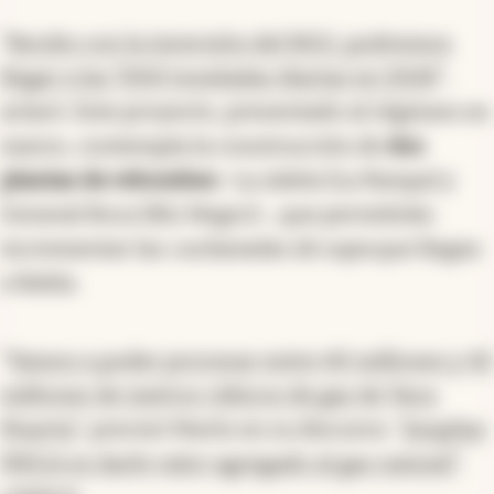
“
Recién con la inversión del RIGI, podremos
llegar a las 7200 toneladas diarias en 2028
″,
aclaró. Este proyecto, presentado al régimen en
marzo, contempla la construcción de
dos
plantas de rebombeo
-La Adela (La Pampa) y
General Roca (Río Negro)-, que permitirán
incrementar las
cucharadas de sopa
que llegan
a Bahía.
“
Vamos a poder procesar entre 40 millones y 42
millones de metros cúbicos de gas de Vaca
Muerta
”, precisó Marín en su discurso. “
Ampliar
MEGA es darle valor agregado al gas natural
”,