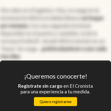
Otro dato es el logístico. Hoy, se carga en la
terminal de MEGA en Bahía Blanca
un buque
por semana
. Con una segunda terminal
disponible en el puerto y, también, la de la
cercana Profertil -donde MEGA invirtió en un
“brazo” de carga-,
podría abastecer a uno cada
tres días.
¡Queremos conocerte!
Registrate sin cargo
en El Cronista
para una experiencia a tu medida.
Quiero registrarme