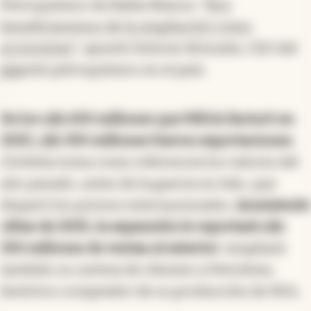
Petroquímico de Bahía Blanca. “
Nos
beneficiaremos de la ampliación como
accionistas
”, apuntó Dolores Brizuela, CEO del
gigante petroquímico en el país.
De los u$s 650 millones que MEGA facturó en
2025, u$s 350 millones fueron exportaciones
.
Córdoba toma como referencia los valores del
año pasado, antes de la guerra en Irán, que
disparó los precios internacionales.
Asumiendo
cifras de 2025, la expansión le reportará u$s
250 millones de ventas al exterior
. Ampliará
también su cartera de clientes a Petrobras,
histórico comprador de su producción de NGL.