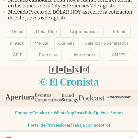
en los bancos de la City este viernes 7 de agosto
Mercado
Precio del DÓLAR HOY: así cerró la cotización
de este jueves 6 de agosto
Dólar
Dólar Blue
Criptomonedas
Bitcoin
Fintech
Merval
Quiniela
Calendario de feriados
AFIP
Paritarias
Inversiones
ANSES
abre en nueva pestaña
abre en nueva pestaña
abre en nueva pestaña
abre en nueva pestaña
abre en nueva pestaña
Contacto
Canales de WhatsApp
Suscribite
Quiénes Somos
Portal de Proveedores
Trabajá con nosotros
Copyright 2025 cronista.com