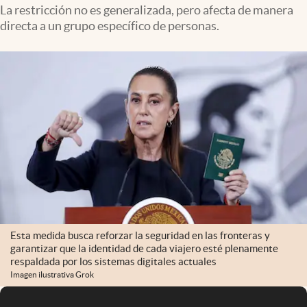
Infotechnology
La restricción no es generalizada, pero afecta de manera
directa a un grupo específico de personas.
Clase
Clima
Mundial 2026
Eventos Corporativos
El Cronista Studio
Mediakit
abre en nueva pestaña
Argentina
Esta medida busca reforzar la seguridad en las fronteras y
garantizar que la identidad de cada viajero esté plenamente
respaldada por los sistemas digitales actuales
Imagen ilustrativa Grok