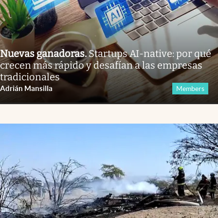
Nuevas ganadoras
.
Startups AI-native: por qué
crecen más rápido y desafían a las empresas
tradicionales
Adrián Mansilla
Members