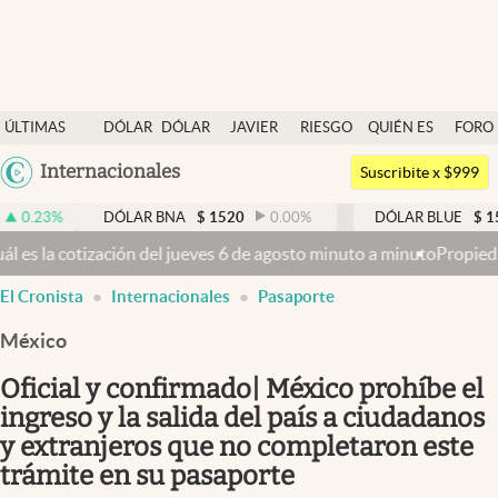
Últimas noticias
ÚLTIMAS
DÓLAR
DÓLAR
JAVIER
RIESGO
QUIÉN ES
FORO
Dólar
NOTICIAS
BLUE
MILEI
PAÍS
QUIÉN
Argentina
Internacionales
Members
Suscribite x $999
España
Economía y Política
DÓLAR BNA
$
1520
0.00
%
DÓLAR BLUE
$
1530
-0.65
México
ueves 6 de agosto minuto a minuto
Propiedad privada: con cruces y c
Finanzas y Mercados
USA
El Cronista
Internacionales
Pasaporte
Mercados Online
Colombia
Uruguay
México
Negocios
Oficial y confirmado| México prohíbe el
Columnistas
ingreso y la salida del país a ciudadanos
Otras secciones
y extranjeros que no completaron este
Apertura
trámite en su pasaporte