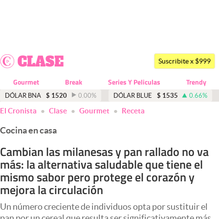
Últimas noticias
Dólar
Suscribite x $999
Members
Gourmet
Break
Series Y Peliculas
Trendy
Economía y Política
DÓLAR BNA
$
1520
0.00
%
DÓLAR BLUE
$
1535
0.66
%
El Cronista
Clase
Gourmet
Receta
Finanzas y Mercados
Cocina en casa
Mercados Online
Cambian las milanesas y pan rallado no va
Negocios
más: la alternativa saludable que tiene el
Columnistas
mismo sabor pero protege el corazón y
mejora la circulación
Otras secciones
Un número creciente de individuos opta por sustituir el
Apertura
pan por un cereal que resulta ser significativamente más