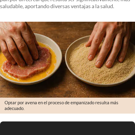
Infotechnology
saludable, aportando diversas ventajas a la salud.
Clase
Clima
Mundial 2026
Eventos Corporativos
El Cronista Studio
Mediakit
abre en nueva pestaña
Argentina
Optar por avena en el proceso de empanizado resulta más
adecuado.