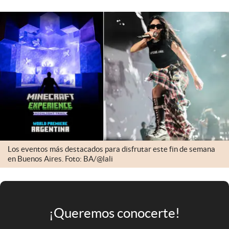
Infotechnology
Clase
Clima
Mundial 2026
Eventos Corporativos
El Cronista Studio
Mediakit
abre en nueva pestaña
Los eventos más destacados para disfrutar este fin de semana
Argentina
en Buenos Aires. Foto: BA/@lali
¡Queremos conocerte!