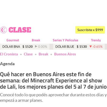
Últimas noticias
Dólar
Suscribite x $999
Members
Gourmet
Break
Series Y Peliculas
Trendy
Economía y Política
DÓLAR BNA
$
1520
0.00
%
DÓLAR BLUE
$
1530
-0.65
%
El Cronista
Clase
Break
Buenos Aires
Finanzas y Mercados
Agenda
Mercados Online
Qué hacer en Buenos Aires este fin de
Negocios
semana: del Minecraft Experience al show
Columnistas
de Lali, los mejores planes del 5 al 7 de junio
Otras secciones
Conocé todo lo que podés aprovechar durante estos días y
empezá a armar planes.
Apertura