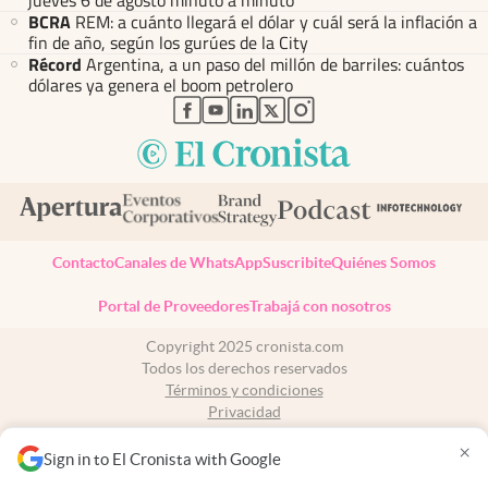
jueves 6 de agosto minuto a minuto
BCRA
REM: a cuánto llegará el dólar y cuál será la inflación a
fin de año, según los gurúes de la City
Récord
Argentina, a un paso del millón de barriles: cuántos
dólares ya genera el boom petrolero
abre en nueva pestaña
abre en nueva pestaña
abre en nueva pestaña
abre en nueva pestaña
abre en nueva pestaña
Contacto
Canales de WhatsApp
Suscribite
Quiénes Somos
Portal de Proveedores
Trabajá con nosotros
Copyright 2025 cronista.com
Todos los derechos reservados
Términos y condiciones
Privacidad
Consentimiento
×
Tel:
+54 11 7078-3270
Sign in to El Cronista with Google