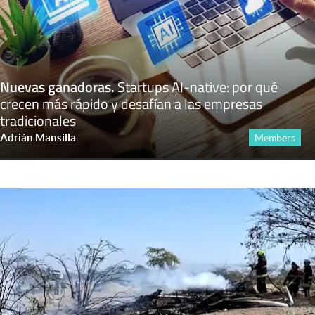
Nuevas ganadoras
.
Startups AI-native: por qué
crecen más rápido y desafían a las empresas
tradicionales
Adrián Mansilla
Members