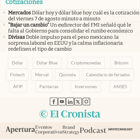
Cotizaciones
Mercados
Dólar hoy y dólar blue hoy: cuál es la cotización
del viernes 7 de agosto minuto a minuto
"Bajar un cambio"
Un exdirector del FMI señaló qué le
falta al Gobierno para consolidar el rumbo económico
Divisas
Doble impulso para el peso mexicano: la
sorpresa laboral en EEUU y la calma inflacionaria
redefinen el tipo de cambio
Dólar
Dólar Blue
Criptomonedas
Bitcoin
Fintech
Merval
Quiniela
Calendario de feriados
AFIP
Paritarias
Inversiones
ANSES
abre en nueva pestaña
abre en nueva pestaña
abre en nueva pestaña
abre en nueva pestaña
abre en nueva pestaña