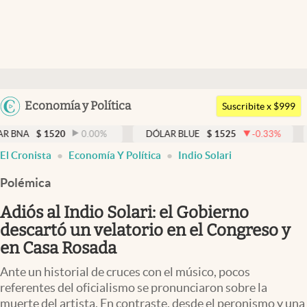
Últimas noticias
Dólar
Argentina
Economía y Política
Members
Suscribite x $999
España
Economía y Política
20
0.00
%
DÓLAR BLUE
$
1525
-0.33
%
DÓLAR TAR
México
El Cronista
Economía Y Política
Indio Solari
Finanzas y Mercados
USA
Polémica
Mercados Online
Colombia
Uruguay
Adiós al Indio Solari: el Gobierno
Negocios
descartó un velatorio en el Congreso y
Columnistas
en Casa Rosada
Otras secciones
Ante un historial de cruces con el músico, pocos
referentes del oficialismo se pronunciaron sobre la
Apertura
muerte del artista. En contraste, desde el peronismo y una