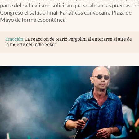
Infotechnology
parte del radicalismo solicitan que se abran las puertas del
Congreso el saludo final. Fanáticos convocan a Plaza de
Clase
Mayo de forma espontánea
Clima
Mundial 2026
Emoción
.
La reacción de Mario Pergolini al enterarse al aire de
la muerte del Indio Solari
Eventos Corporativos
El Cronista Studio
Mediakit
abre en nueva pestaña
Argentina