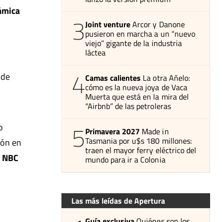
námica
3
Joint venture
Arcor y Danone
pusieron en marcha a un “nuevo
viejo” gigante de la industria
láctea
4
 de
Camas calientes
La otra Añelo:
cómo es la nueva joya de Vaca
Muerta que está en la mira del
“Airbnb” de las petroleras
5
o
Primavera 2027
Made in
Tasmania por u$s 180 millones:
ión en
traen el mayor ferry eléctrico del
e NBC
mundo para ir a Colonia
Las más leídas de Apertura
Guía exclusiva
Quiénes son los