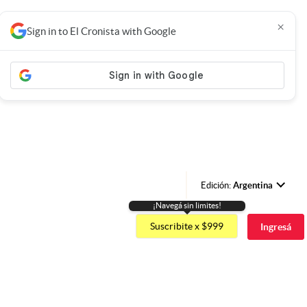
×
Sign in to El Cronista with Google
Edición:
Argentina
¡Navegá sin limites!
Argentina
Suscribite x $999
Ingresá
España
México
USA
Colombia