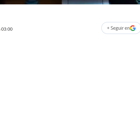
+
Seguir
en
03:00
abre en nueva p