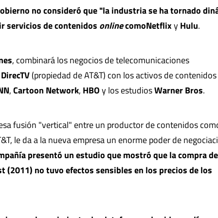
Gobierno no consideró que "la industria se ha tornado di
gir servicios de contenidos
online
como
Netflix
y
Hulu
.
nes
, combinará los negocios de telecomunicaciones
e
DirecTV
(propiedad de AT&T) con los activos de contenidos
NN
,
Cartoon Network
,
HBO
y los estudios
Warner Bros
.
 esa fusión "vertical" entre un productor de contenidos com
T&T, le da a la nueva empresa un enorme poder de negociac
mpañía presentó un estudio que mostró que la compra d
t (2011) no tuvo efectos sensibles en los precios de los