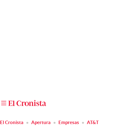
Últimas noticias
Dólar
Members
Economía y Política
Finanzas y Mercados
Mercados Online
Negocios
Columnistas
Otras secciones
El Cronista
Apertura
Empresas
AT&T
Apertura