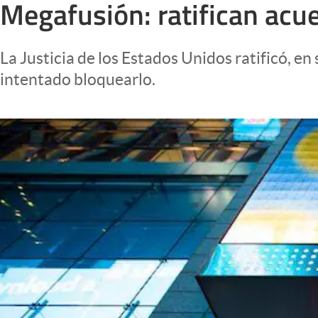
Megafusión: ratifican ac
Infotechnology
Clase
La Justicia de los Estados Unidos ratificó, e
Clima
intentado bloquearlo.
Mundial 2026
Eventos Corporativos
El Cronista Studio
Mediakit
abre en nueva pestaña