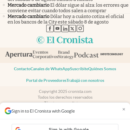
Mercado cambiario
El dólar sigue al alza: los errores que
conviene evitar cuando todos salen a comprar
Mercado cambiario
Dólar hoy: a cuánto cotiza el oficial
en los bancos de la City este sábado 8 de agosto
abre en nueva pestaña
abre en nueva pestaña
abre en nueva pestaña
abre en nueva pestaña
abre en nueva pestaña
Contacto
Canales de WhatsApp
Suscribite
Quiénes Somos
Portal de Proveedores
Trabajá con nosotros
Copyright 2025 cronista.com
Todos los derechos reservados
Términos y condiciones
×
Privacidad
Sign in to El Cronista with Google
Consentimiento
Tel:
+54 11 7078-3270