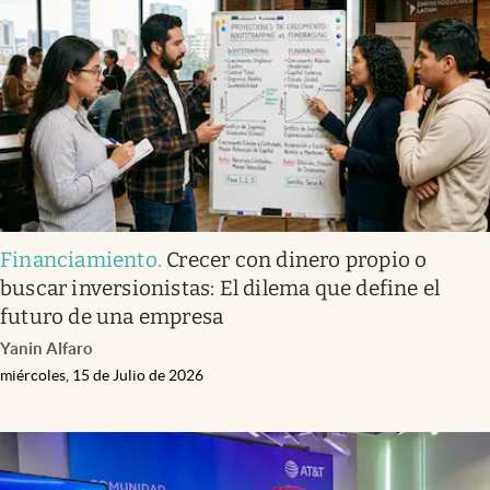
Infotechnology
Clase
Clima
Mundial 2026
Eventos Corporativos
El Cronista Studio
Financiamiento
.
Crecer con dinero propio o
Mediakit
buscar inversionistas: El dilema que define el
abre en nueva pestaña
futuro de una empresa
Argentina
Yanin Alfaro
miércoles, 15 de Julio de 2026