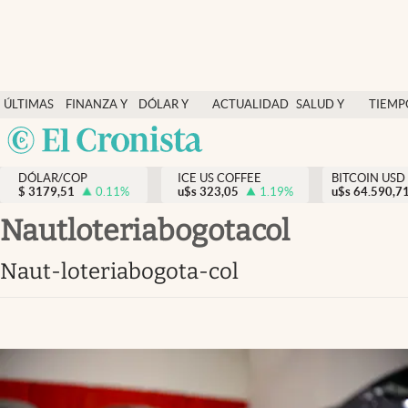
Finanzas y economía
ÚLTIMAS
FINANZA Y
DÓLAR Y
ACTUALIDAD
SALUD Y
TIEMP
Salud y nutrición
NOTICIAS
ECONOMÍA
MERCADOS
NUTRICIÓN
LIBRE
Argentina
Vida espiritual
España
Actualidad
DÓLAR/COP
ICE US COFFEE
BITCOIN USD
$
3179,51
0.11
%
u$s
323,05
1.19
%
u$s
México
64.590,7
Tiempo libre
USA
nautloteriabogotacol
Dólar y mercados
Colombia
naut-loteriabogota-col
Uruguay
Curiosidades
Colombia