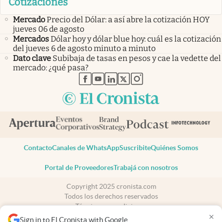
Cotizaciones
Mercado
Precio del Dólar: a así abre la cotización HOY
jueves 06 de agosto
Mercados
Dólar hoy y dólar blue hoy: cuál es la cotización
del jueves 6 de agosto minuto a minuto
Dato clave
Subibaja de tasas en pesos y cae la vedette del
mercado: ¿qué pasa?
abre en nueva pestaña
abre en nueva pestaña
abre en nueva pestaña
abre en nueva pestaña
abre en nueva pestaña
Contacto
Canales de WhatsApp
Suscribite
Quiénes Somos
Portal de Proveedores
Trabajá con nosotros
Copyright 2025 cronista.com
Todos los derechos reservados
Términos y condiciones
×
Privacidad
Sign in to El Cronista with Google