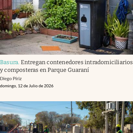
Infotechnology
Clase
Clima
Mundial 2026
Eventos Corporativos
El Cronista Studio
Basura
.
Entregan contenedores intradomiciliarios
y composteras en Parque Guaraní
Mediakit
Diego Píriz
abre en nueva pestaña
domingo, 12 de Julio de 2026
Argentina