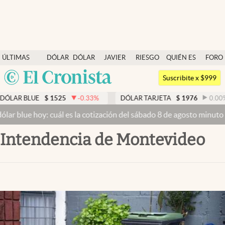
Últimas noticias
ÚLTIMAS
DÓLAR
DÓLAR
JAVIER
RIESGO
QUIÉN ES
FORO
Dólar
NOTICIAS
BLUE
MILEI
PAÍS
QUIÉN
Argentina
Members
Suscribite x $999
España
Economía y Política
LUE
$
1525
-0.33
%
DÓLAR TARJETA
$
1976
0.00
%
D
México
e hoy: cuál es la cotización del sábado 8 de agosto minuto a minut
Finanzas y Mercados
USA
Intendencia de Montevideo
Mercados Online
Colombia
Uruguay
Negocios
Columnistas
Otras secciones
Apertura