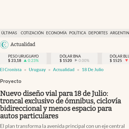
Últimas Noticias
ÚLTIMAS
COTIZACIÓN
ECONOMÍA
POLÍTICA
DEPORTES
ARGENTI
Actualidad
NOTICIAS
DÓLAR
Argentina
Actualidad
Economía
España
Política
PESO URUGUAYO
DÓLAR BNA
DÓLAR BL
$
23,18
0.23
%
$
1520
0.00
%
México
$
1525
Mercados
El Cronista
Uruguay
Actualidad
18 De Julio
USA
Colombia
Proyecto
Uruguay
Uruguay
Nuevo diseño vial para 18 de Julio:
troncal exclusivo de ómnibus, ciclovía
bidireccional y menos espacio para
autos particulares
El plan transforma la avenida principal con un eje central