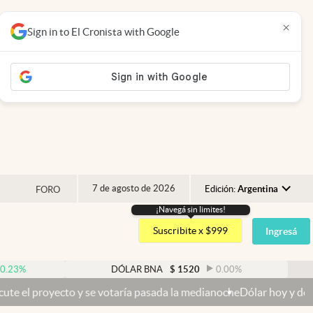
×
Sign in to El Cronista with Google
7 de agosto de 2026
Edición:
Argentina
FORO
¡Navegá sin limites!
Argentina
Suscribite x $999
Ingresá
España
México
DÓLAR BNA
$
1520
0.00
%
DÓLAR 
USA
 votaría pasada la medianoche
Dólar hoy y dólar blue hoy: cuál es l
Colombia