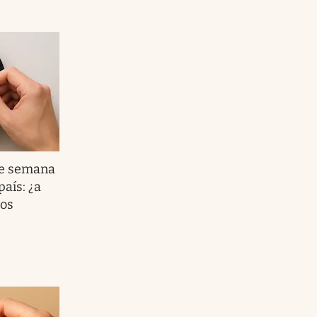
de semana
país: ¿a
los