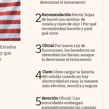
determine el testamento
2
Recomendación
Hervir hojas
de laurel con ramitas de
canela y clavo de olor | Por qué
recomiendan hacerlo y para
qué sirve
3
Oficial
Por nueva Ley de
 Estados
Sucesiones, los herederos no
ay que
obtendrán los bienes aunque
6
lo determine el testamento
4
Clave
Cómo cargar la batería
del celular cuando no hay
electricidad en casa: la manera
más efectiva, sencilla y segura
5
Atención
Oficial | Las
autoridades embargan
automáticamente las cuentas