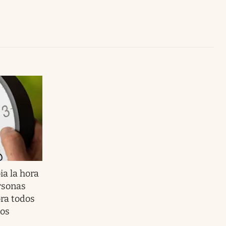
Uruguay
a la hora
ersonas
ra todos
dos