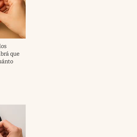
dos
abrá que
cuánto