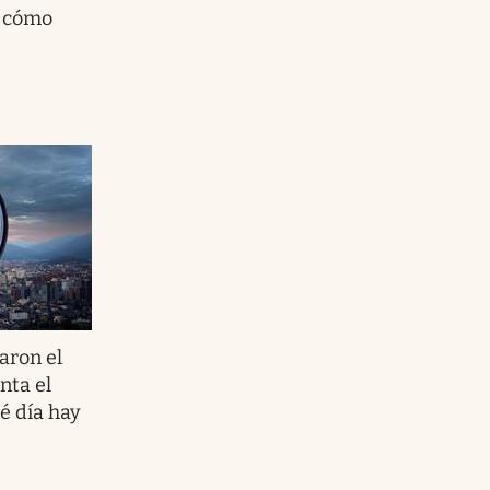
y cómo
aron el
nta el
ué día hay