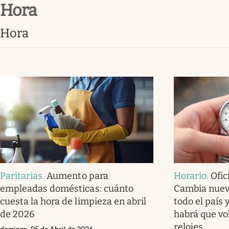
hora
Infotechnology
Clase
hora
Clima
Mundial 2026
Eventos Corporativos
El Cronista Studio
Mediakit
abre en nueva pestaña
Paritarias
.
Aumento para
Horario
.
Ofic
empleadas domésticas: cuánto
Cambia nuev
cuesta la hora de limpieza en abril
todo el país 
de 2026
habrá que vol
relojes
domingo, 05 de Abril de 2026