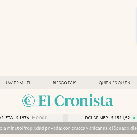
JAVIER MILEI
RIESGO PAÍS
QUIÉN ES QUIÉN
6
0.00
%
DÓLAR MEP
$
1521,52
0.23
%
rivada: con cruces y chicanas, el Senado discute el proyecto y se