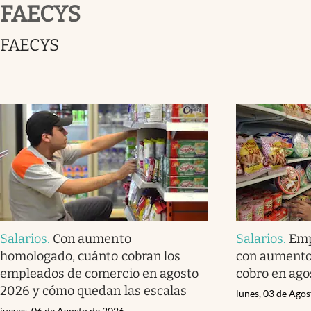
FAECYS
Infotechnology
Clase
FAECYS
Clima
Mundial 2026
Eventos Corporativos
El Cronista Studio
Mediakit
abre en nueva pestaña
Salarios
.
Con aumento
Salarios
.
Emp
homologado, cuánto cobran los
con aumento
empleados de comercio en agosto
cobro en ago
2026 y cómo quedan las escalas
lunes, 03 de Ago
jueves, 06 de Agosto de 2026