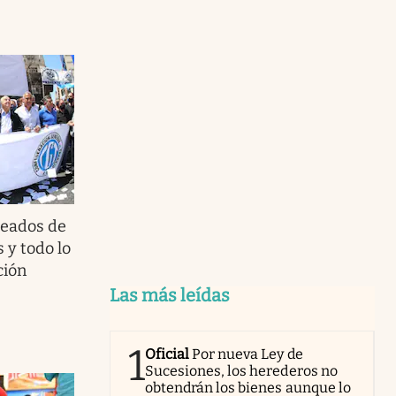
eados de
 y todo lo
ción
Las más leídas
1
Oficial
Por nueva Ley de
Sucesiones, los herederos no
obtendrán los bienes aunque lo