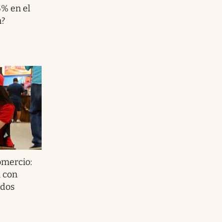
5% en el
n?
mercio:
l con
ados