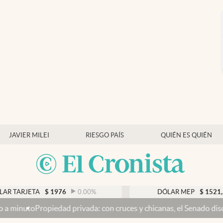
JAVIER MILEI
RIESGO PAÍS
QUIÉN ES QUIÉN
$
1976
0.00
%
DÓLAR MEP
$
1521,52
0.23
%
ivada: con cruces y chicanas, el Senado discute el proyecto y se v