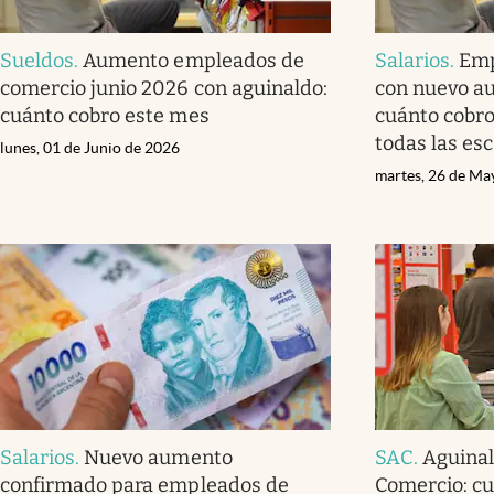
Sueldos
.
Aumento empleados de
Salarios
.
Emp
comercio junio 2026 con aguinaldo:
con nuevo au
cuánto cobro este mes
cuánto cobro
todas las es
lunes, 01 de Junio de 2026
martes, 26 de Ma
Salarios
.
Nuevo aumento
SAC
.
Aguina
confirmado para empleados de
Comercio: cu