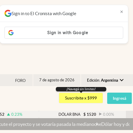
×
Sign in to El Cronista with Google
7 de agosto de 2026
Edición:
Argentina
FORO
¡Navegá sin limites!
Argentina
Suscribite x $999
Ingresá
España
México
DÓLAR BNA
$
1520
0.00
%
DÓ
USA
otaría pasada la medianoche
Dólar hoy y dólar blue hoy: cuál es la 
Colombia