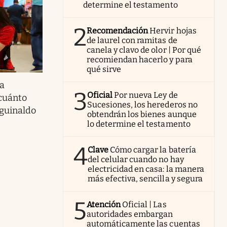
determine el testamento
2
Recomendación
Hervir hojas
de laurel con ramitas de
canela y clavo de olor | Por qué
recomiendan hacerlo y para
qué sirve
a
3
Oficial
Por nueva Ley de
cuánto
Sucesiones, los herederos no
aguinaldo
obtendrán los bienes aunque
lo determine el testamento
4
Clave
Cómo cargar la batería
del celular cuando no hay
electricidad en casa: la manera
más efectiva, sencilla y segura
5
Atención
Oficial | Las
autoridades embargan
automáticamente las cuentas