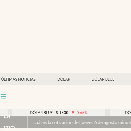
Últimas noticias
Dólar
Members
Economía y Política
Finanzas y Mercados
Mercados Online
ÚLTIMAS NOTICIAS
DÓLAR
DÓLAR BLUE
Negocios
Columnistas
Otras secciones
DÓLAR BLUE
$
1530
-0.65
%
DÓLAR TARJETA
EN
s la cotización del jueves 6 de agosto minuto a minuto
Propiedad pr
Apertura
VIVO