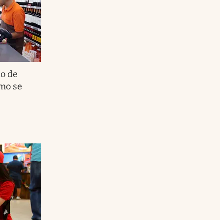
o de
mo se