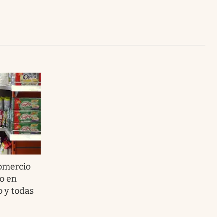
Uruguay
omercio
o en
o y todas