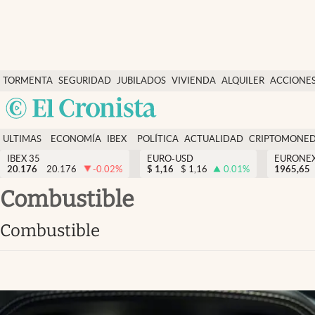
Últimas Noticias
TORMENTA
SEGURIDAD
JUBILADOS
VIVIENDA
ALQUILER
ACCIONE
Economía y finanzas
SOCIAL
Argentina
Política
España
Actualidad
ULTIMAS
ECONOMÍA
IBEX
POLÍTICA
ACTUALIDAD
CRIPTOMONE
México
NOTICIAS
Y
Y
IBEX 35
EURO-USD
EURONE
Criptomonedas
20.176
20.176
-0.02
%
$
1,16
$
1,16
0.01
%
USA
1965,65
FINANZAS
EURO
Colombia
Combustible
España
Uruguay
Combustible