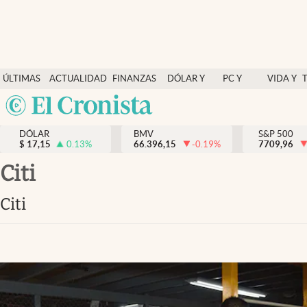
Últimas Noticias
ÚLTIMAS
ACTUALIDAD
FINANZAS
DÓLAR Y
PC Y
VIDA Y
Actualidad
NOTICIAS
Y
MERCADOS
CELULAR
ESTILO
Argentina
Finanzas y economía
ECONOMÍA
España
Dólar y mercados
DÓLAR
BMV
S&P 500
$
17,15
0.13
%
66.396,15
-0.19
%
México
7709,96
Internacionales
USA
Citi
Opinión
Colombia
Citi
Uruguay
Brand Strategy
Pc y celular
Vida y estilo
Tv