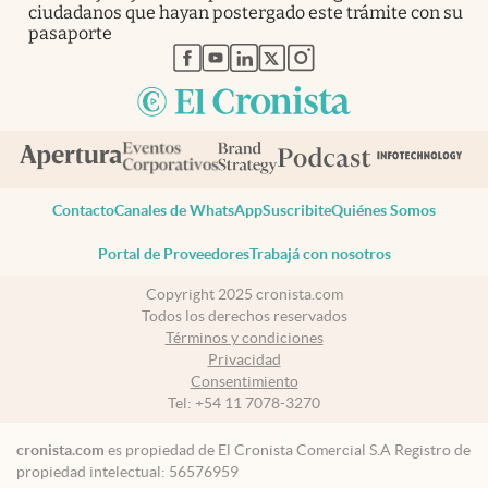
ciudadanos que hayan postergado este trámite con su
pasaporte
abre en nueva pestaña
abre en nueva pestaña
abre en nueva pestaña
abre en nueva pestaña
abre en nueva pestaña
Contacto
Canales de WhatsApp
Suscribite
Quiénes Somos
Portal de Proveedores
Trabajá con nosotros
Copyright 2025 cronista.com
Todos los derechos reservados
Términos y condiciones
Privacidad
Consentimiento
Tel:
+54 11 7078-3270
cronista.com
es propiedad de El Cronista Comercial S.A Registro de
propiedad intelectual: 56576959