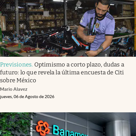
Clima
Espiritualidad
Mediakit
abre en nueva pestaña
México
Previsiones
.
Optimismo a corto plazo, dudas a
futuro: lo que revela la última encuesta de Citi
sobre México
Mario Alavez
jueves, 06 de Agosto de 2026