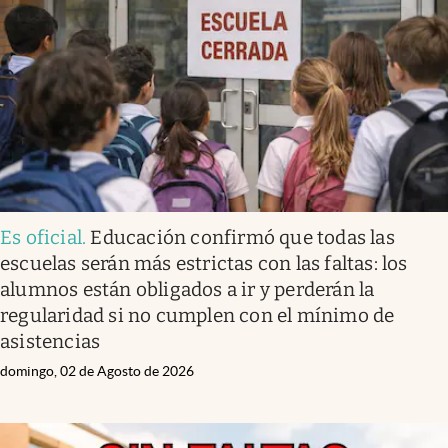
Infotechnology
Clase
Clima
Mundial 2026
Eventos Corporativos
El Cronista Studio
Es oficial
.
Educación confirmó que todas las
Mediakit
escuelas serán más estrictas con las faltas: los
abre en nueva pestaña
alumnos están obligados a ir y perderán la
Argentina
regularidad si no cumplen con el mínimo de
asistencias
domingo, 02 de Agosto de 2026