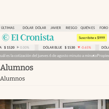
Últimas noticias
ÚLTIMAS
DÓLAR
DÓLAR
JAVIER
RIESGO
QUIÉN ES
FORO
Dólar
NOTICIAS
BLUE
MILEI
PAÍS
QUIÉN
Argentina
Members
Suscribite x $999
España
Economía y Política
00
%
DÓLAR BLUE
$
1530
-0.65
%
DÓLAR TARJETA
$
México
s 6 de agosto minuto a minuto
Propiedad privada: con cruces y chica
Finanzas y Mercados
USA
alumnos
Mercados Online
Colombia
Uruguay
Negocios
alumnos
Columnistas
Otras secciones
Apertura