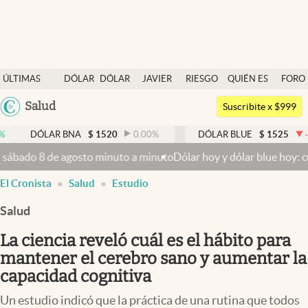
Últimas noticias
ÚLTIMAS
DÓLAR
DÓLAR
JAVIER
RIESGO
QUIÉN ES
FORO
Dólar
NOTICIAS
BLUE
MILEI
PAÍS
QUIÉN
Argentina
Salud
Members
Suscribite x $999
España
Economía y Política
LAR BNA
$
1520
0.00
%
DÓLAR BLUE
$
1525
-0.33
%
México
 de agosto minuto a minuto
Dólar hoy y dólar blue hoy: cuál es la c
Finanzas y Mercados
USA
El Cronista
Salud
Estudio
Mercados Online
Colombia
Uruguay
Salud
Negocios
La ciencia reveló cuál es el hábito para
Columnistas
mantener el cerebro sano y aumentar la
Otras secciones
capacidad cognitiva
Apertura
Un estudio indicó que la práctica de una rutina que todos