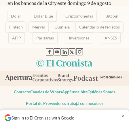
en los bancos de la City este domingo 9 de agosto
Dólar
Dólar Blue
Criptomonedas
Bitcoin
Fintech
Merval
Quiniela
Calendario de feriados
AFIP
Paritarias
Inversiones
ANSES
abre en nueva pestaña
abre en nueva pestaña
abre en nueva pestaña
abre en nueva pestaña
abre en nueva pestaña
Contacto
Canales de WhatsApp
Suscribite
Quiénes Somos
Portal de Proveedores
Trabajá con nosotros
Copyright 2025 cronista.com
×
Sign in to El Cronista with Google
Todos los derechos reservados
Términos y condiciones