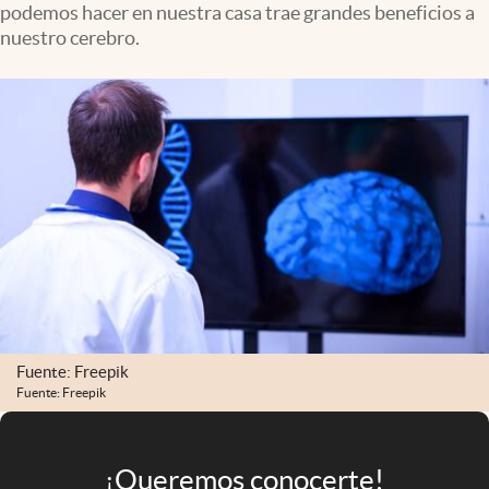
podemos hacer en nuestra casa trae grandes beneficios a
Infotechnology
nuestro cerebro.
Clase
Clima
Mundial 2026
Eventos Corporativos
El Cronista Studio
Mediakit
abre en nueva pestaña
Argentina
Fuente: Freepik
Fuente: Freepik
¡Queremos conocerte!