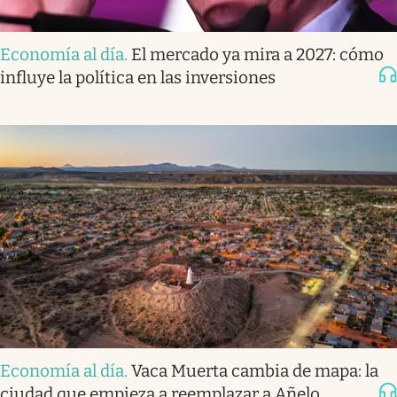
Economía al día
.
El mercado ya mira a 2027: cómo
influye la política en las inversiones
Economía al día
.
Vaca Muerta cambia de mapa: la
ciudad que empieza a reemplazar a Añelo