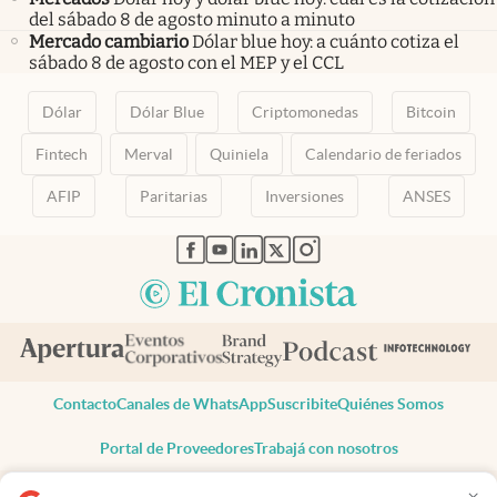
del sábado 8 de agosto minuto a minuto
Mercado cambiario
Dólar blue hoy: a cuánto cotiza el
sábado 8 de agosto con el MEP y el CCL
Dólar
Dólar Blue
Criptomonedas
Bitcoin
Fintech
Merval
Quiniela
Calendario de feriados
AFIP
Paritarias
Inversiones
ANSES
abre en nueva pestaña
abre en nueva pestaña
abre en nueva pestaña
abre en nueva pestaña
abre en nueva pestaña
Contacto
Canales de WhatsApp
Suscribite
Quiénes Somos
Portal de Proveedores
Trabajá con nosotros
Copyright 2025 cronista.com