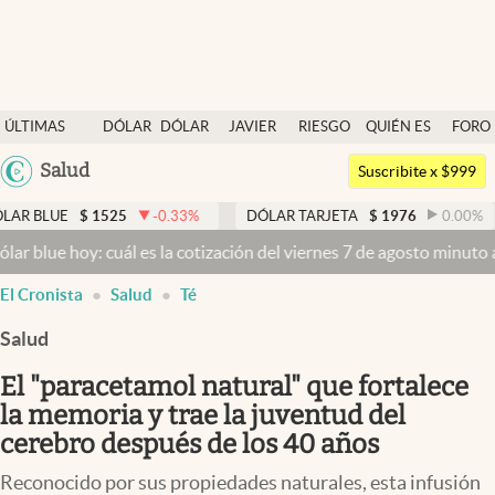
Últimas noticias
ÚLTIMAS
DÓLAR
DÓLAR
JAVIER
RIESGO
QUIÉN ES
FORO
Dólar
NOTICIAS
BLUE
MILEI
PAÍS
QUIÉN
Argentina
Salud
Members
Suscribite x $999
España
Economía y Política
$
1525
-0.33
%
DÓLAR TARJETA
$
1976
0.00
%
DÓLAR 
México
y: cuál es la cotización del viernes 7 de agosto minuto a minuto
Dól
Finanzas y Mercados
USA
El Cronista
Salud
Té
Mercados Online
Colombia
Uruguay
Salud
Negocios
El "paracetamol natural" que fortalece
Columnistas
la memoria y trae la juventud del
Otras secciones
cerebro después de los 40 años
Apertura
Reconocido por sus propiedades naturales, esta infusión