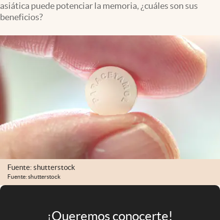
asiática puede potenciar la memoria, ¿cuáles son sus
Infotechnology
beneficios?
Clase
Clima
Mundial 2026
Eventos Corporativos
El Cronista Studio
Mediakit
abre en nueva pestaña
Argentina
Fuente: shutterstock
Fuente: shutterstock
¡Queremos conocerte!