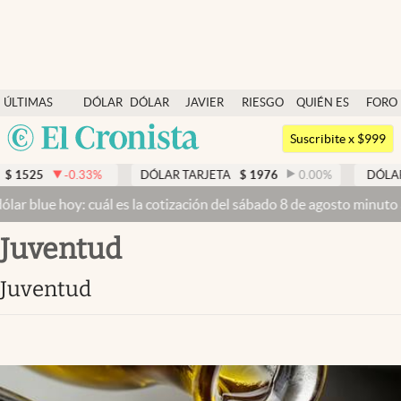
Últimas noticias
ÚLTIMAS
DÓLAR
DÓLAR
JAVIER
RIESGO
QUIÉN ES
FORO
Dólar
NOTICIAS
BLUE
MILEI
PAÍS
QUIÉN
Argentina
Members
Suscribite x $999
España
Economía y Política
33
%
DÓLAR TARJETA
$
1976
0.00
%
DÓLAR MEP
$
1526,
México
 cuál es la cotización del sábado 8 de agosto minuto a minuto
Dólar
Finanzas y Mercados
USA
Juventud
Mercados Online
Colombia
Uruguay
Negocios
Juventud
Columnistas
Otras secciones
Apertura