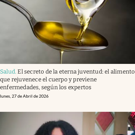
Infotechnology
Clase
Clima
Mundial 2026
Eventos Corporativos
El Cronista Studio
Salud
.
El secreto de la eterna juventud: el alimento
Mediakit
que rejuvenece el cuerpo y previene
abre en nueva pestaña
enfermedades, según los expertos
Argentina
lunes, 27 de Abril de 2026