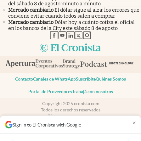
del sábado 8 de agosto minuto a minuto
Mercado cambiario
El dólar sigue al alza: los errores que
conviene evitar cuando todos salen a comprar
Mercado cambiario
Dólar hoy: a cuánto cotiza el oficial
en los bancos de la City este sábado 8 de agosto
abre en nueva pestaña
abre en nueva pestaña
abre en nueva pestaña
abre en nueva pestaña
abre en nueva pestaña
Contacto
Canales de WhatsApp
Suscribite
Quiénes Somos
Portal de Proveedores
Trabajá con nosotros
Copyright 2025 cronista.com
Todos los derechos reservados
Términos y condiciones
×
Privacidad
Sign in to El Cronista with Google
Consentimiento
Tel:
+54 11 7078-3270