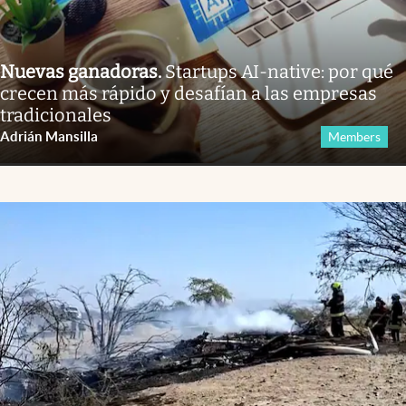
Nuevas ganadoras
.
Startups AI-native: por qué
crecen más rápido y desafían a las empresas
tradicionales
Adrián Mansilla
Members