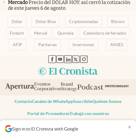
Mercado
Precio del DÓLAR HOY: así cerró la cotización
de este jueves 6 de agosto
Dólar
Dólar Blue
Criptomonedas
Bitcoin
Fintech
Merval
Quiniela
Calendario de feriados
AFIP
Paritarias
Inversiones
ANSES
abre en nueva pestaña
abre en nueva pestaña
abre en nueva pestaña
abre en nueva pestaña
abre en nueva pestaña
Contacto
Canales de WhatsApp
Suscribite
Quiénes Somos
Portal de Proveedores
Trabajá con nosotros
Copyright 2025 cronista.com
×
Sign in to El Cronista with Google
Todos los derechos reservados