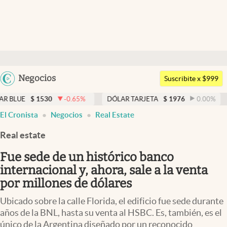
Últimas noticias
Dólar
Argentina
Negocios
Members
Suscribite x $999
España
Economía y Política
$
1530
-0.65
%
DÓLAR TARJETA
$
1976
0.00
%
DÓLAR
México
El Cronista
Negocios
Real Estate
Finanzas y Mercados
USA
Real estate
Mercados Online
Colombia
Uruguay
Fue sede de un histórico banco
Negocios
internacional y, ahora, sale a la venta
Columnistas
por millones de dólares
Otras secciones
Ubicado sobre la calle Florida, el edificio fue sede durante
años de la BNL, hasta su venta al HSBC. Es, también, es el
Apertura
único de la Argentina diseñado por un reconocido