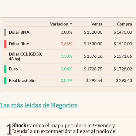
Variación
Venta
Compra
0,00
%
$
1520,00
$
1470,00
Dólar BNA
-0,65
%
$
1530,00
$
1510,00
Dólar Blue
Dólar CCL (GD30,
0,30
%
$
1576,16
$
1571,86
48 hs)
0,04
%
$
1728,75
$
1728,02
Euro
0,04
%
$
293,54
$
293,43
Real brasileño
Las más leídas de Negocios
1
Shock
Cambia el mapa petrolero: YPF vende y
“ayuda” a un excompetidor a llegar al podio del