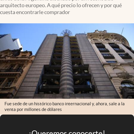
Infotechnology
arquitecto europeo. A qué precio lo ofrecen y por qué
cuesta encontrarle comprador
Clase
Clima
Mundial 2026
Eventos Corporativos
El Cronista Studio
Mediakit
abre en nueva pestaña
Argentina
Fue sede de un histórico banco internacional y, ahora, sale a la
venta por millones de dólares
¡Queremos conocerte!