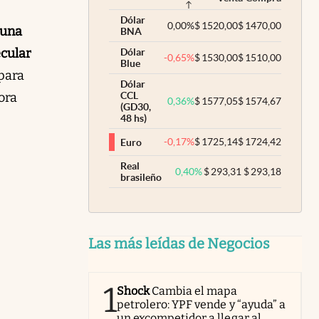
Dólar
0,00
%
$
1520,00
$
1470,00
 una
BNA
ecular
Dólar
-0,65
%
$
1530,00
$
1510,00
Blue
 para
Dólar
ora
CCL
0,36
%
$
1577,05
$
1574,67
(GD30,
48 hs)
-0,17
%
$
1725,14
$
1724,42
Euro
Real
0,40
%
$
293,31
$
293,18
brasileño
Las más leídas de Negocios
1
Shock
Cambia el mapa
petrolero: YPF vende y “ayuda” a
un excompetidor a llegar al