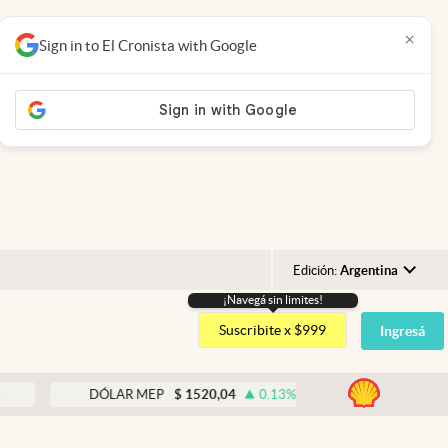
×
Sign in to El Cronista with Google
Edición:
Argentina
¡Navegá sin limites!
Argentina
Suscribite x $999
Ingresá
España
México
abre
DÓLAR MEP
$
1520,04
0.13
%
DÓLAR BNA
$
15
USA
Colombia