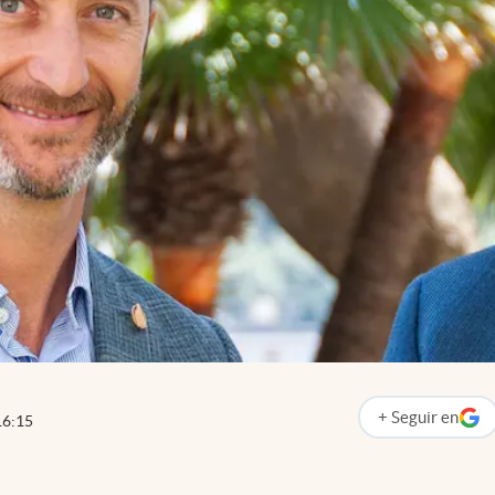
+
Seguir
en
16:15
abre en nueva p