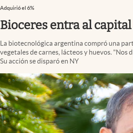
Infotechnology
Adquirió el 6%
Clase
Bioceres entra al capita
Clima
Mundial 2026
La biotecnológica argentina compró una part
Eventos Corporativos
vegetales de carnes, lácteos y huevos. "Nos 
El Cronista Studio
Su acción se disparó en NY
Mediakit
abre en nueva pestaña