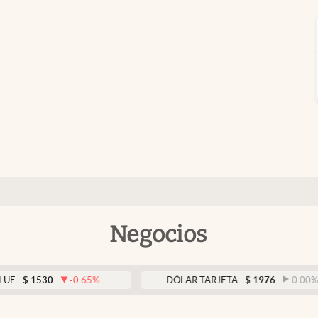
Negocios
1530
-0.65
%
DÓLAR TARJETA
$
1976
0.00
%