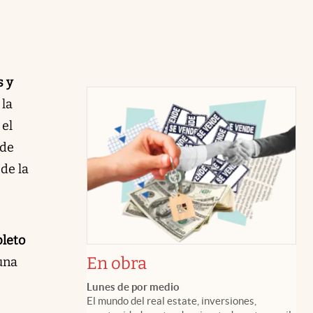
s y
, la
 el
 de
de la
pleto
En obra
 una
Lunes de por medio
El mundo del real estate, inversiones,