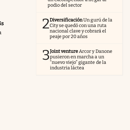
podio del sector
2
Diversificación
Un gurú de la
$s
City se quedó con una ruta
nacional clave y cobrará el
a
peaje por 20 años
3
Joint venture
Arcor y Danone
pusieron en marcha a un
“nuevo viejo” gigante de la
industria láctea