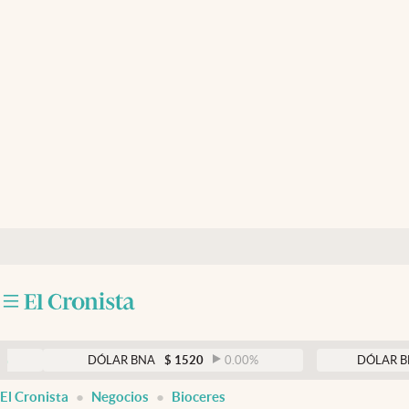
Últimas noticias
Dólar
Members
Economía y Política
Finanzas y Mercados
Mercados Online
Negocios
Columnistas
Otras secciones
DÓLAR BNA
$
1520
0.00
%
DÓLAR BLUE
$
Apertura
El Cronista
Negocios
Bioceres