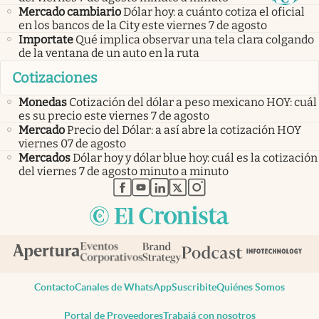
Mercado cambiario
Dólar hoy: a cuánto cotiza el oficial
en los bancos de la City este viernes 7 de agosto
Importate
Qué implica observar una tela clara colgando
de la ventana de un auto en la ruta
Cotizaciones
Monedas
Cotización del dólar a peso mexicano HOY: cuál
es su precio este viernes 7 de agosto
Mercado
Precio del Dólar: a así abre la cotización HOY
viernes 07 de agosto
Mercados
Dólar hoy y dólar blue hoy: cuál es la cotización
del viernes 7 de agosto minuto a minuto
abre en nueva pestaña
abre en nueva pestaña
abre en nueva pestaña
abre en nueva pestaña
abre en nueva pestaña
Contacto
Canales de WhatsApp
Suscribite
Quiénes Somos
Portal de Proveedores
Trabajá con nosotros