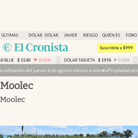
Últimas noticias
ÚLTIMAS
DÓLAR
DÓLAR
JAVIER
RIESGO
QUIÉN ES
FORO
Dólar
NOTICIAS
BLUE
MILEI
PAÍS
QUIÉN
Argentina
Members
Suscribite x $999
España
Economía y Política
LUE
$
1530
-0.65
%
DÓLAR TARJETA
$
1976
0.00
%
DÓ
México
ción del jueves 6 de agosto minuto a minuto
Propiedad privada: con 
Finanzas y Mercados
USA
Moolec
Mercados Online
Colombia
Uruguay
Negocios
Moolec
Columnistas
Otras secciones
Apertura