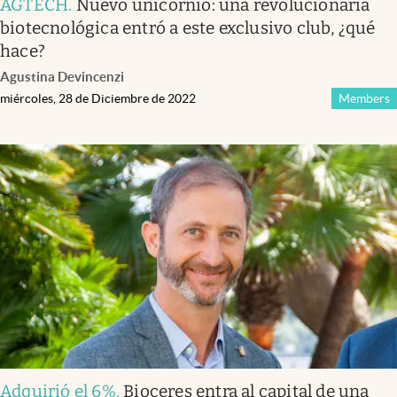
AGTECH
.
Nuevo unicornio: una revolucionaria
biotecnológica entró a este exclusivo club, ¿qué
hace?
Agustina Devincenzi
miércoles, 28 de Diciembre de 2022
Members
Adquirió el 6%
.
Bioceres entra al capital de una