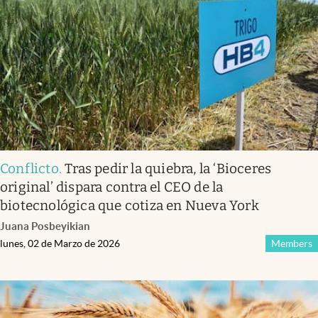
Infotechnology
Clase
Clima
Mundial 2026
Eventos Corporativos
El Cronista Studio
Conflicto
.
Tras pedir la quiebra, la ‘Bioceres
Mediakit
original’ dispara contra el CEO de la
abre en nueva pestaña
biotecnológica que cotiza en Nueva York
Argentina
Juana Posbeyikian
lunes, 02 de Marzo de 2026
Members