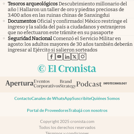
Tesoros arqueológicos
Descubrimiento millonario del
año | Hallaron un taller de oro y piedras preciosas de
3.400 años en las ruinas chinas de Sanxingdui
Documentos
Oficial y confirmado| México restringe el
ingreso y la salida del país a ciudadanos y extranjeros
que no efectuaron este trámite en su pasaporte
Seguridad Nacional
Comenzó el Servicio Militar en
agosto: los adultos mayores de 30 años también deberán
ingresar al Ejército si salieron sorteados
abre en nueva pestaña
abre en nueva pestaña
abre en nueva pestaña
abre en nueva pestaña
abre en nueva pestaña
Contacto
Canales de WhatsApp
Suscribite
Quiénes Somos
Portal de Proveedores
Trabajá con nosotros
Copyright 2025 cronista.com
Todos los derechos reservados
Términos y condiciones