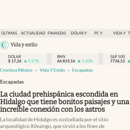
Últimas Noticias
ÚLTIMAS
ACTUALIDAD
FINANZAS
DÓLAR Y
PC Y
VIDA Y
Actualidad
NOTICIAS
Y
MERCADOS
CELULAR
ESTILO
Argentina
Vida y estilo
Finanzas y economía
ECONOMÍA
España
Dólar y mercados
DÓLAR
BMV
S&P 500
$
17,26
0.27
%
66.833,16
0.20
%
México
7736,52
Internacionales
Cronista México
Vida Y Estilo
Escapadas
USA
Opinión
Colombia
Escapadas
Uruguay
Brand Strategy
La ciudad prehispánica escondida en
Pc y celular
Hidalgo que tiene bonitos paisajes y una
increíble conexión con los astros
Vida y estilo
La localidad de Hidalgo es custodiada por el sitio
Tv
arqueológico Xihuingo, que sirvió a los fines de