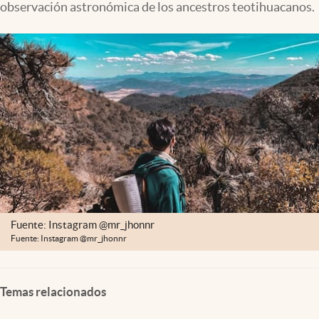
observación astronómica de los ancestros teotihuacanos.
Clima
Espiritualidad
Mediakit
abre en nueva pestaña
México
Fuente: Instagram @mr_jhonnr
Fuente: Instagram @mr_jhonnr
Temas relacionados