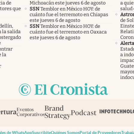
cia de
Michoacán este jueves 6 de agosto
a qui
ctores que
salud 
SSN
Temblor en México HOY: de
cuánto fue el terremoto en Chiapas
Astro
este jueves 6 de agosto
de Sol
ellín,
Einste
SSN
Temblor en México HOY: de
 la salida
Relati
cuánto fue el terremoto en Oaxaca
ostergado
Coron
este jueves 6 de agosto
e
Alert
ontrar
Estad
 la
a ind
s
impac
r
Guatem
mayor
indoc
les de WhatsApp
Suscribite
Quiénes Somos
Portal de Proveedores
Trabaj