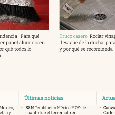
endencia | Para qué
Truco casero
.
Rociar vina
er papel aluminio en
desagüe de la ducha: para
or qué todos lo
y por qué se recomienda
n
Últimas noticias
Actua
 México,
SSN
Temblor en México HOY: de
Convo
ebla y
cuánto fue el terremoto en
Carlos