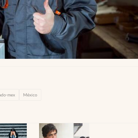
tado-mex
México