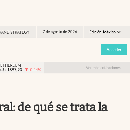
7 de agosto de 2026
Edición:
México
RAND STRATEGY
Argentina
Acceder
España
México
ETHEREUM
Ver más cotizaciones
u$s
1897,93
-0.44
%
USA
Colombia
Uruguay
l: de qué se trata la