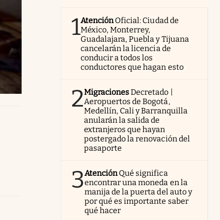
1
Atención
Oficial: Ciudad de
México, Monterrey,
Guadalajara, Puebla y Tijuana
cancelarán la licencia de
conducir a todos los
conductores que hagan esto
2
Migraciones
Decretado |
Aeropuertos de Bogotá,
Medellín, Cali y Barranquilla
anularán la salida de
extranjeros que hayan
postergado la renovación del
pasaporte
3
Atención
Qué significa
encontrar una moneda en la
manija de la puerta del auto y
por qué es importante saber
qué hacer