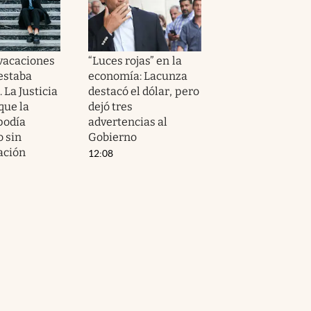
 vacaciones
“Luces rojas” en la
estaba
economía: Lacunza
 La Justicia
destacó el dólar, pero
que la
dejó tres
podía
advertencias al
o sin
Gobierno
ación
12:08