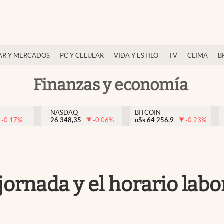
AR Y MERCADOS
PC Y CELULAR
VIDA Y ESTILO
TV
CLIMA
B
Finanzas y economía
NASDAQ
BITCOIN
-0.17
%
26.348,35
-0.06
%
u$s
64.256,9
-0.23
%
rnada y el horario labora