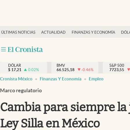
Últimas Noticias
ÚLTIMAS NOTICIAS
ACTUALIDAD
FINANZAS Y ECONOMÍA
DÓL
Actualidad
Finanzas y economía
Dólar y mercados
DÓLAR
BMV
S&P 500
Internacionales
$
17,21
0.02
%
66.525,18
-0.46
%
7723,55
Opinión
Cronista México
Finanzas Y Economía
Empleo
Brand Strategy
Marco regulatorio
Pc y celular
Cambia para siempre la jo
Vida y estilo
Ley Silla en México
Tv