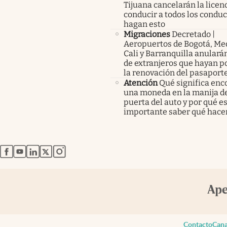
Tijuana cancelarán la licen
conducir a todos los condu
hagan esto
Migraciones
Decretado |
Aeropuertos de Bogotá, Med
Cali y Barranquilla anularán
de extranjeros que hayan p
la renovación del pasaport
Atención
Qué significa enc
una moneda en la manija de
puerta del auto y por qué e
importante saber qué hace
abre en nueva pestaña
abre en nueva pestaña
abre en nueva pestaña
abre en nueva pestaña
abre en nueva pestaña
Contacto
Cana