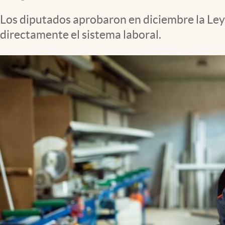
Clima
Los diputados aprobaron en diciembre la Ley 
Espiritualidad
directamente el sistema laboral.
Mediakit
abre en nueva pestaña