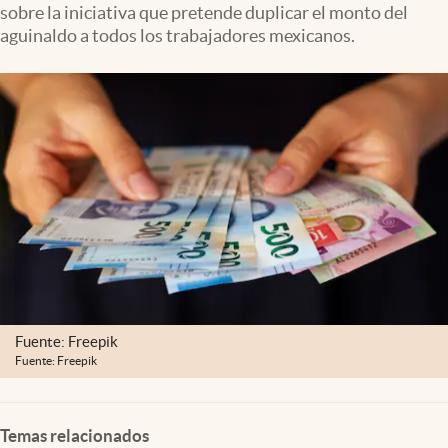
sobre la iniciativa que pretende duplicar el monto del
Clima
aguinaldo a todos los trabajadores mexicanos.
Espiritualidad
Mediakit
abre en nueva pestaña
México
Fuente: Freepik
Fuente: Freepik
Temas relacionados