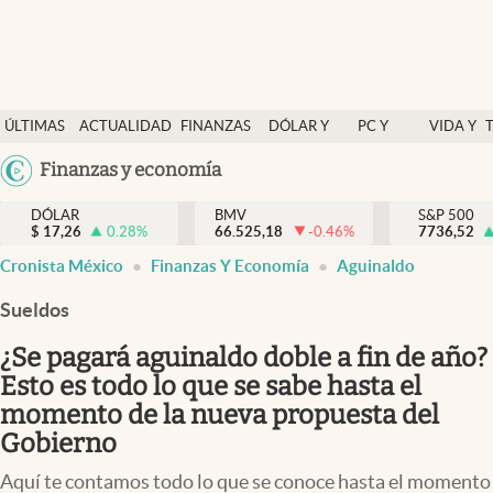
Últimas Noticias
ÚLTIMAS
ACTUALIDAD
FINANZAS
DÓLAR Y
PC Y
VIDA Y
Actualidad
NOTICIAS
Y
MERCADOS
CELULAR
ESTILO
Argentina
Finanzas y economía
Finanzas y economía
ECONOMÍA
España
Dólar y mercados
DÓLAR
BMV
S&P 500
$
17,26
0.28
%
66.525,18
-0.46
%
México
7736,52
Internacionales
Cronista México
Finanzas Y Economía
Aguinaldo
USA
Opinión
Colombia
Sueldos
Uruguay
Brand Strategy
¿Se pagará aguinaldo doble a fin de año?
Pc y celular
Esto es todo lo que se sabe hasta el
momento de la nueva propuesta del
Vida y estilo
Gobierno
Tv
Aquí te contamos todo lo que se conoce hasta el momento